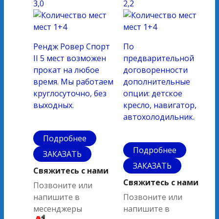
3,0
2,2
мест
1+4
мест
1+4
Рендж Ровер Спорт
По
II 5 мест возможен
предварительной
прокат на любое
договоренности
время. Мы работаем
дополнительные
круглосуточно, без
опции: детское
выходных.
кресло, навигатор,
автохолодильник.
Подробнее
Подробнее
ЗАКАЗАТЬ
ЗАКАЗАТЬ
Свяжитесь с нами
Свяжитесь с нами
Позвоните или
напишите в
Позвоните или
месенджеры
напишите в