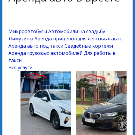
Микроавтобусы
Автомобили на свадьбу
Лимузины
Аренда прицепов для легковых авто
Аренда авто под такси
Свадебные кортежи
Аренда грузовых автомобилей
Для работы в
такси
Все услуги