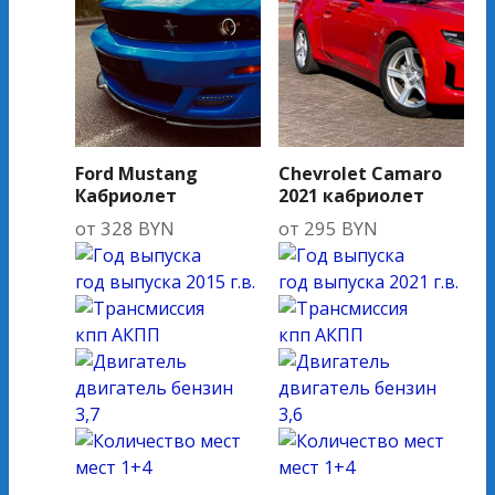
Ford Mustang
Chevrolet Camaro
Кабриолет
2021 кабриолет
от
328
BYN
от
295
BYN
год выпуска
2015 г.в.
год выпуска
2021 г.в.
кпп
АКПП
кпп
АКПП
двигатель
бензин
двигатель
бензин
3,7
3,6
мест
1+4
мест
1+4