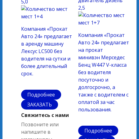
двигатель
дизель
5,0
2,5
мест
1+4
мест
1+7
Компания «Прокат
Компания «Прокат
Авто 24» предлагает
Авто 24» предлагает
в аренду машину
на прокат
Лексус LC500 без
минивэн Мерседес
водителя на сутки и
Бенц W447 V-класса
более длительный
без водителя
срок.
посуточно и
долгосрочно, а
Подробнее
также с водителем с
оплатой за час
ЗАКАЗАТЬ
пользования.
Свяжитесь с нами
Позвоните или
Подробнее
напишите в