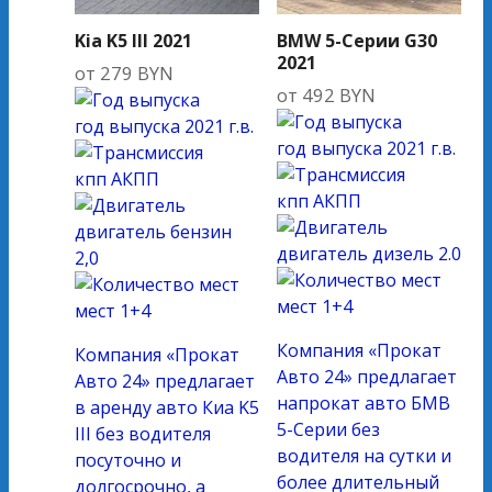
Kia K5 III 2021
BMW 5-Серии G30
2021
от
279
BYN
от
492
BYN
год выпуска
2021 г.в.
год выпуска
2021 г.в.
кпп
АКПП
кпп
АКПП
двигатель
бензин
двигатель
дизель 2.0
2,0
мест
1+4
мест
1+4
Компания «Прокат
Компания «Прокат
Авто 24» предлагает
Авто 24» предлагает
напрокат авто БМВ
в аренду авто Киа K5
5-Серии без
III без водителя
водителя на сутки и
посуточно и
более длительный
долгосрочно, а