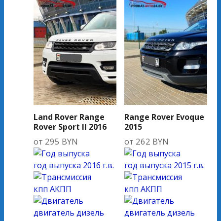
Land Rover Range
Range Rover Evoque
Rover Sport II 2016
2015
от
295
BYN
от
262
BYN
год выпуска
2016 г.в.
год выпуска
2015 г.в.
кпп
АКПП
кпп
АКПП
двигатель
дизель
двигатель
дизель