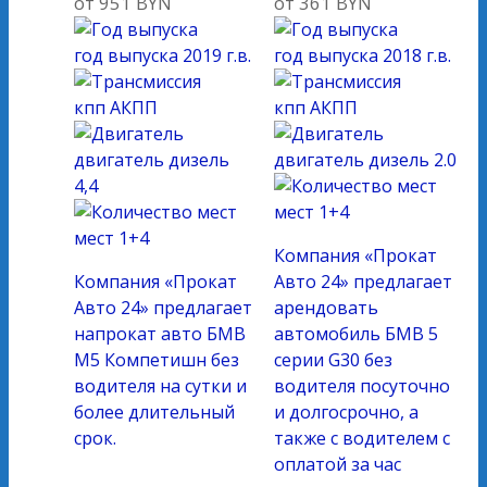
от
951
BYN
от
361
BYN
год выпуска
2019 г.в.
год выпуска
2018 г.в.
кпп
АКПП
кпп
АКПП
двигатель
дизель
двигатель
дизель 2.0
4,4
мест
1+4
мест
1+4
Компания «Прокат
Компания «Прокат
Авто 24» предлагает
Авто 24» предлагает
арендовать
напрокат авто БМВ
автомобиль БМВ 5
М5 Компетишн без
серии G30 без
водителя на сутки и
водителя посуточно
более длительный
и долгосрочно, а
срок.
также с водителем с
оплатой за час