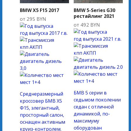
BMW X5 F15 2017
BMW 5-Series G30
рестайлинг 2021
от
295
BYN
от
492
BYN
год выпуска
2017 г.в.
год выпуска
2021 г.в.
кпп
АКПП
кпп
АКПП
двигатель
дизель
двигатель
дизель 2.0
3,0
мест
1+4
мест
1+4
БМВ 5 серии в
Среднеразмерный
седьмом поколении
кроссовер БМВ Х5
седан с отличной
Ф15, элегантный,
динамикой, по-
просторный салон,
максимуму
оснащен активным
оборудован
круиз-контролем.