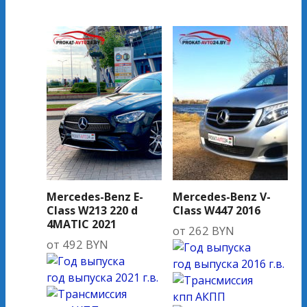
Mercedes-Benz E-
Mercedes-Benz V-
Class W213 220 d
Class W447 2016
4MATIC 2021
от
262
BYN
от
492
BYN
год выпуска
2016 г.в.
год выпуска
2021 г.в.
кпп
АКПП