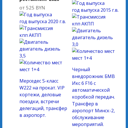
от
525
BYN
год выпуска
2015 г.в.
год выпуска
2020 г.в.
кпп
АКПП
кпп
АКПП
двигатель
дизель
3,0
двигатель
дизель
3,5
мест
1+4
мест
1+4
Черный
внедорожник БМВ
Мерседес S-класс
Икс 6 F16 с
W222 на прокат. VIP
автоматической
кортежи, деловые
коробкой передач.
поездки, встречи
Трансфер в
делегаций, трансфер
аэропорт Минск-2,
в аэропорт.
обслуживание
мероприятий.