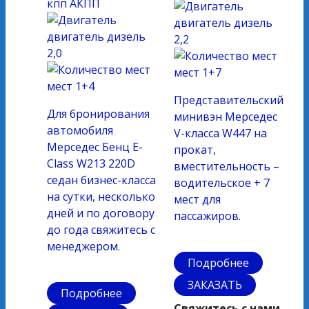
кпп
АКПП
двигатель
дизель
двигатель
дизель
2,2
2,0
мест
1+7
мест
1+4
Представительский
Для бронирования
минивэн Мерседес
автомобиля
V-класса W447 на
Мерседес Бенц Е-
прокат,
Class W213 220D
вместительность –
седан бизнес-класса
водительское + 7
на сутки, несколько
мест для
дней и по договору
пассажиров.
до года свяжитесь с
менеджером.
Подробнее
ЗАКАЗАТЬ
Подробнее
Свяжитесь с нами