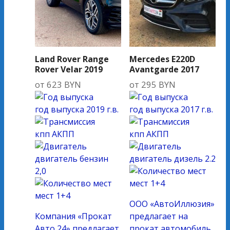
Land Rover Range
Mercedes E220D
Rover Velar 2019
Avantgarde 2017
от
623
BYN
от
295
BYN
год выпуска
2019 г.в.
год выпуска
2017 г.в.
кпп
АКПП
кпп
АКПП
двигатель
бензин
двигатель
дизель 2.2
2,0
мест
1+4
мест
1+4
ООО «АвтоИллюзия»
Компания «Прокат
предлагает на
Авто 24» предлагает
прокат автомобиль