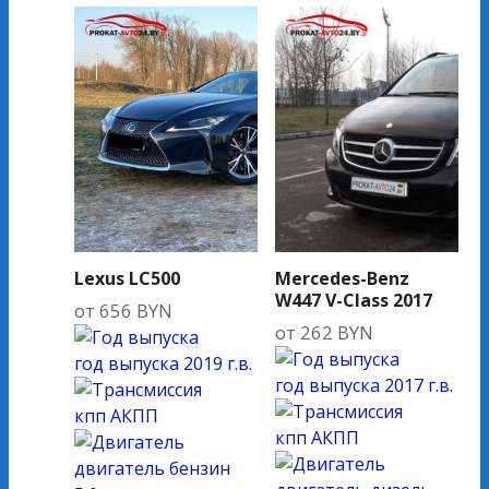
Lexus LC500
Mercedes-Benz
W447 V-Class 2017
от
656
BYN
от
262
BYN
год выпуска
2019 г.в.
год выпуска
2017 г.в.
кпп
АКПП
кпп
АКПП
двигатель
бензин