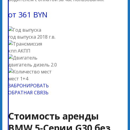
от
361
BYN
год выпуска
2018 г.в.
кпп
АКПП
двигатель
дизель 2.0
мест
1+4
ЗАБРОНИРОВАТЬ
ОБРАТНАЯ СВЯЗЬ
Стоимость аренды
BMW 5-Серии G30 без