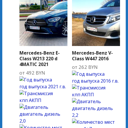
Mercedes-Benz E-
Mercedes-Benz V-
Class W213 220 d
Class W447 2016
4MATIC 2021
от
262
BYN
от
492
BYN
год выпуска
2016 г.в.
год выпуска
2021 г.в.
кпп
АКПП
кпп
АКПП
двигатель
дизель
двигатель
дизель
2,2
2,0