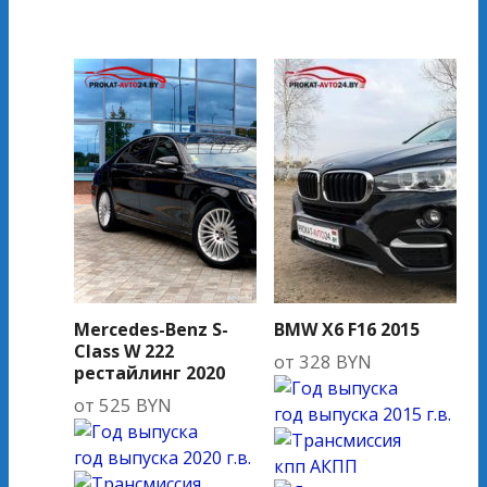
Mercedes-Benz S-
BMW X6 F16 2015
Class W 222
от
328
BYN
рестайлинг 2020
от
525
BYN
год выпуска
2015 г.в.
год выпуска
2020 г.в.
кпп
АКПП