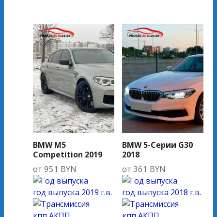
BMW M5
BMW 5-Серии G30
Competition 2019
2018
от
951
BYN
от
361
BYN
год выпуска
2019 г.в.
год выпуска
2018 г.в.
кпп
АКПП
кпп
АКПП