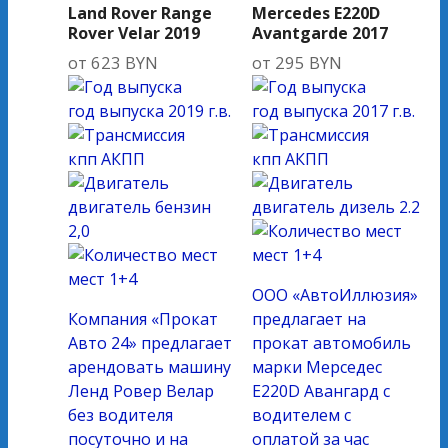
Land Rover Range
Mercedes E220D
Rover Velar 2019
Avantgarde 2017
от
623
BYN
от
295
BYN
год выпуска
2019 г.в.
год выпуска
2017 г.в.
кпп
АКПП
кпп
АКПП
двигатель
бензин
двигатель
дизель 2.2
2,0
мест
1+4
мест
1+4
ООО «АвтоИллюзия»
Компания «Прокат
предлагает на
Авто 24» предлагает
прокат автомобиль
арендовать машину
марки Мерседес
Ленд Ровер Велар
E220D Авангард с
без водителя
водителем с
посуточно и на
оплатой за час