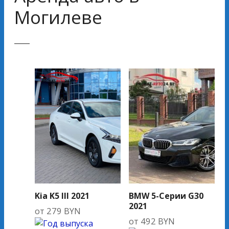
Могилеве
Kia K5 III 2021
BMW 5-Серии G30
2021
от
279
BYN
от
492
BYN