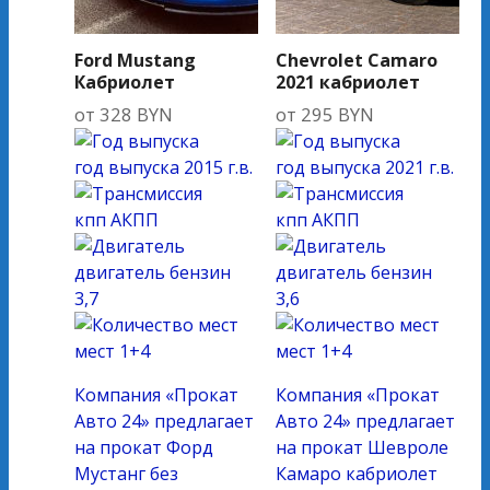
Ford Mustang
Chevrolet Camaro
Кабриолет
2021 кабриолет
от
328
BYN
от
295
BYN
год выпуска
2015 г.в.
год выпуска
2021 г.в.
кпп
АКПП
кпп
АКПП
двигатель
бензин
двигатель
бензин
3,7
3,6
мест
1+4
мест
1+4
Компания «Прокат
Компания «Прокат
Авто 24» предлагает
Авто 24» предлагает
на прокат Форд
на прокат Шевроле
Мустанг без
Камаро кабриолет