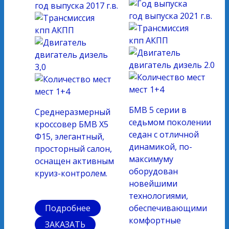
год выпуска
2017 г.в.
год выпуска
2021 г.в.
кпп
АКПП
кпп
АКПП
двигатель
дизель
двигатель
дизель 2.0
3,0
мест
1+4
мест
1+4
БМВ 5 серии в
Среднеразмерный
седьмом поколении
кроссовер БМВ Х5
седан с отличной
Ф15, элегантный,
динамикой, по-
просторный салон,
максимуму
оснащен активным
оборудован
круиз-контролем.
новейшими
технологиями,
Подробнее
обеспечивающими
комфортные
ЗАКАЗАТЬ