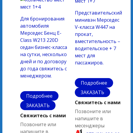
мест
1+7
мест
1+4
Представительский
Для бронирования
минивэн Мерседес
автомобиля
V-класса W447 на
Мерседес Бенц Е-
прокат,
Class W213 220D
вместительность –
седан бизнес-класса
водительское + 7
на сутки, несколько
мест для
дней и по договору
пассажиров.
до года свяжитесь с
менеджером.
Подробнее
ЗАКАЗАТЬ
Подробнее
Свяжитесь с нами
ЗАКАЗАТЬ
Позвоните или
Свяжитесь с нами
напишите в
Позвоните или
месенджеры
напишите в