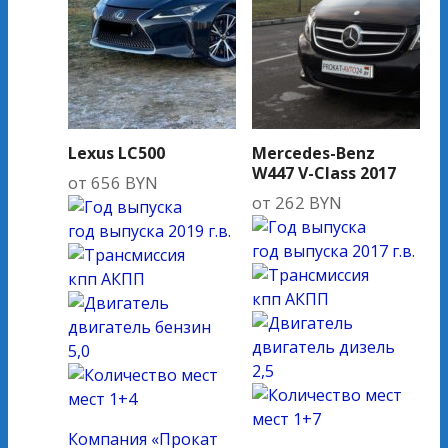
Lexus LC500
Mercedes-Benz
W447 V-Class 2017
от
656
BYN
от
262
BYN
год выпуска
2019 г.в.
год выпуска
2017 г.в.
кпп
АКПП
кпп
АКПП
двигатель
бензин
двигатель
дизель
5,0
2,5
мест
1+4
мест
1+7
Компания «Прокат