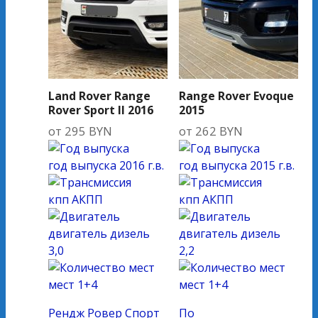
Land Rover Range
Range Rover Evoque
Rover Sport II 2016
2015
от
295
BYN
от
262
BYN
год выпуска
2016 г.в.
год выпуска
2015 г.в.
кпп
АКПП
кпп
АКПП
двигатель
дизель
двигатель
дизель
3,0
2,2
мест
1+4
мест
1+4
Рендж Ровер Спорт
По