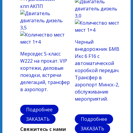
кпп
АКПП
двигатель
дизель
3,0
двигатель
дизель
3,5
мест
1+4
мест
1+4
Черный
внедорожник БМВ
Мерседес S-класс
Икс 6 F16 с
W222 на прокат. VIP
автоматической
кортежи, деловые
коробкой передач.
поездки, встречи
Трансфер в
делегаций, трансфер
аэропорт Минск-2,
в аэропорт.
обслуживание
мероприятий.
Подробнее
ЗАКАЗАТЬ
Подробнее
ЗАКАЗАТЬ
Свяжитесь с нами