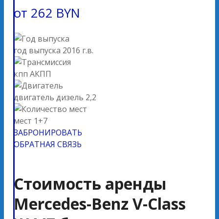
от
262
BYN
год выпуска
2016 г.в.
кпп
АКПП
двигатель
дизель 2,2
мест
1+7
ЗАБРОНИРОВАТЬ
ОБРАТНАЯ СВЯЗЬ
Стоимость аренды
Mercedes-Benz V-Class