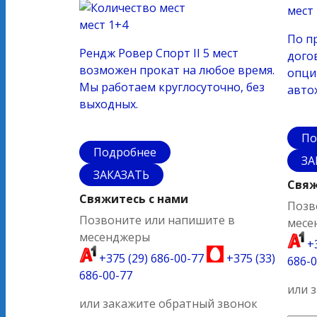
мест
мест
1+4
По п
Рендж Ровер Спорт II 5 мест
дого
возможен прокат на любое время.
опции
Мы работаем круглосуточно, без
авто
выходных.
По
Подробнее
ЗА
ЗАКАЗАТЬ
Свяж
Свяжитесь с нами
Позв
Позвоните или напишите в
месе
месенджеры
+3
+375 (29) 686-00-77
+375 (33)
686-0
686-00-77
или 
или закажите обратный звонок