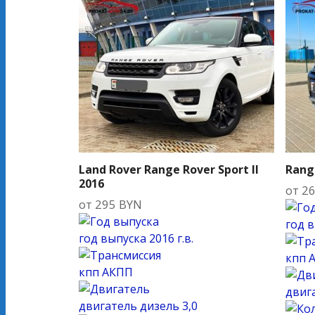
Land Rover Range Rover Sport II
Rang
2016
от
2
от
295
BYN
год 
год выпуска
2016 г.в.
кпп
кпп
АКПП
двиг
двигатель
дизель 3,0