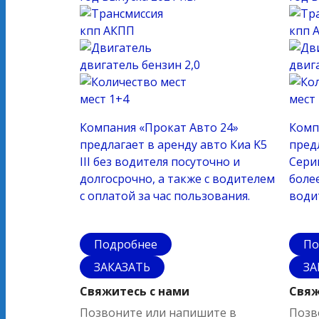
кпп
АКПП
кпп
двигатель
бензин 2,0
двиг
мест
1+4
мест
Компания «Прокат Авто 24»
Комп
предлагает в аренду авто Киа K5
пред
III без водителя посуточно и
Серии
долгосрочно, а также с водителем
более
с оплатой за час пользования.
води
Подробнее
По
ЗАКАЗАТЬ
ЗА
Свяжитесь с нами
Свяж
Позвоните или напишите в
Позв