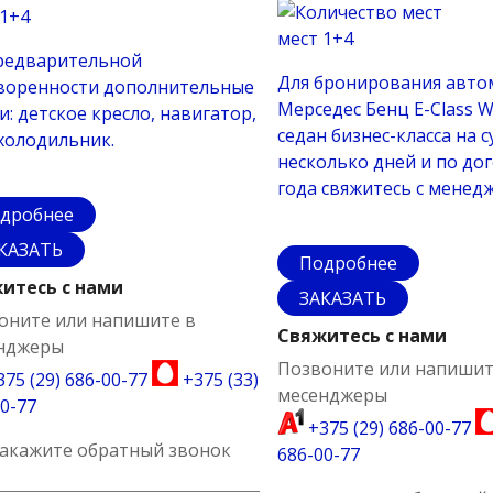
1+4
мест
1+4
редварительной
Для бронирования авто
воренности дополнительные
Мерседес Бенц Е-Class 
: детское кресло, навигатор,
седан бизнес-класса на с
холодильник.
несколько дней и по до
года свяжитесь с менед
дробнее
КАЗАТЬ
Подробнее
итесь с нами
ЗАКАЗАТЬ
оните или напишите в
Свяжитесь с нами
нджеры
Позвоните или напишит
75 (29) 686-00-77
+375 (33)
месенджеры
0-77
+375 (29) 686-00-77
закажите обратный звонок
686-00-77