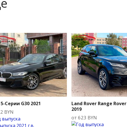
де
5-Серии G30 2021
Land Rover Range Rover
2019
92
BYN
от
623
BYN
выпуска
2021 г.в.