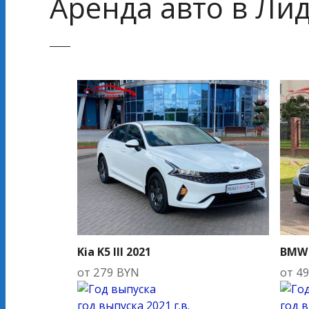
Аренда авто в Ли
Kia K5 III 2021
BMW 
от
279
BYN
от
4
год выпуска
2021 г.в.
год 