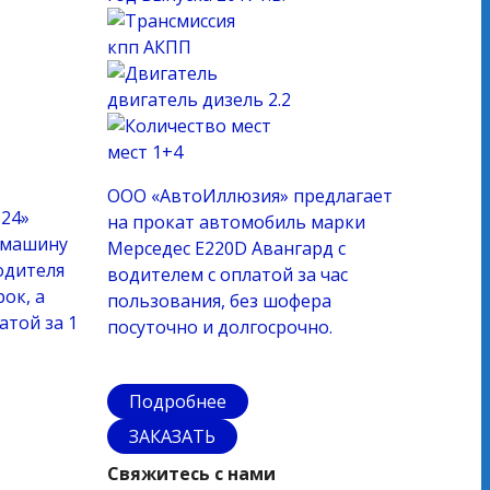
кпп
АКПП
двигатель
дизель 2.2
мест
1+4
ООО «АвтоИллюзия» предлагает
 24»
на прокат автомобиль марки
 машину
Мерседес E220D Авангард с
одителя
водителем с оплатой за час
рок, а
пользования, без шофера
атой за 1
посуточно и долгосрочно.
Подробнее
ЗАКАЗАТЬ
Свяжитесь с нами