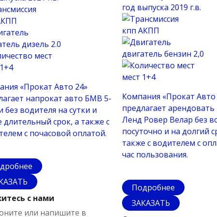
год выпуска
2019 г.в.
АКПП
кпп
АКПП
атель
дизель 2.0
двигатель
бензин 2,0
1+4
мест
1+4
ания «Прокат Авто 24»
Компания «Прокат Авто
лагает напрокат авто БМВ 5-
предлагает арендовать
 без водителя на сутки и
Ленд Ровер Велар без в
 длительный срок, а также с
посуточно и на долгий с
телем с почасовой оплатой.
также с водителем с опл
час пользования.
дробнее
КАЗАТЬ
Подробнее
итесь с нами
ЗАКАЗАТЬ
оните или напишите в