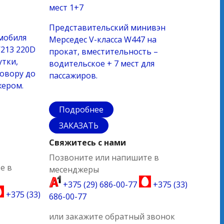
мест
1+7
Представительский минивэн
мобиля
Мерседес V-класса W447 на
W213 220D
прокат, вместительность –
утки,
водительское + 7 мест для
говору до
пассажиров.
жером.
Подробнее
ЗАКАЗАТЬ
Свяжитесь с нами
Позвоните или напишите в
е в
месенджеры
+375 (29) 686-00-77
+375 (33)
+375 (33)
686-00-77
или закажите обратный звонок