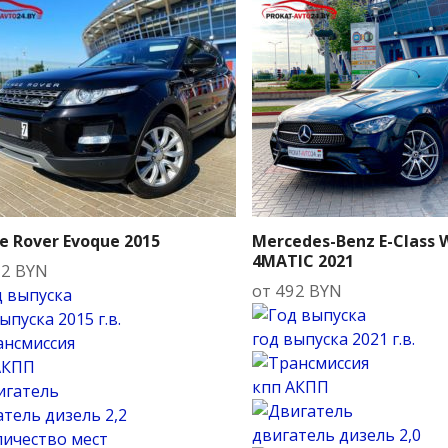
e Rover Evoque 2015
Mercedes-Benz E-Class 
4MATIC 2021
62
BYN
от
492
BYN
выпуска
2015 г.в.
год выпуска
2021 г.в.
АКПП
кпп
АКПП
атель
дизель 2,2
двигатель
дизель 2,0