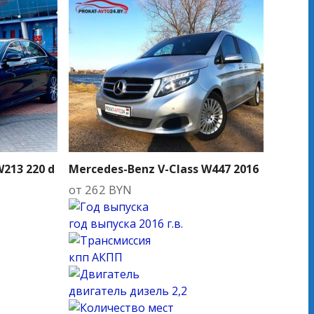
W213 220 d
Mercedes-Benz V-Class W447 2016
от
262
BYN
год выпуска
2016 г.в.
кпп
АКПП
двигатель
дизель 2,2