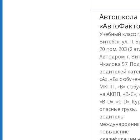
Автошкола
«АвтоФакто
Учебный класс: г
Витебск, ул. П. 
20 пом. 203 (2 эт
Автодром: г. Вит
Чкалова 57. По
водителей кате
«А», «В» с обуче
МКПП, «В» с об
на АКПП, «В-С», 
«В-D», «C-D». Ку
опасные грузы,
водитель-
международник
повышение
квалификации 