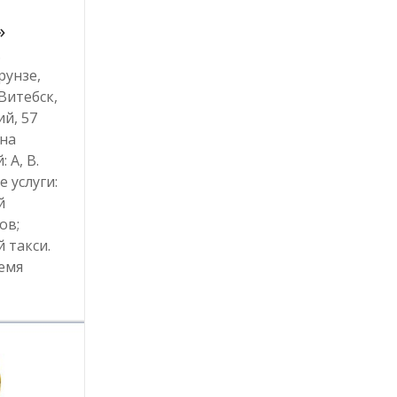
»
.
рунзе,
 Витебск,
ий, 57
 на
 А, В.
 услуги:
й
ов;
 такси.
емя