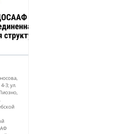
оносова,
4-3; ул.
 Лиозно,
.
ебской
ой
ААФ