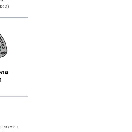
кси).
положен