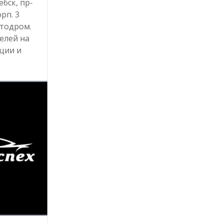
ебск, пр-
орп. 3
тодром.
елей на
ции и