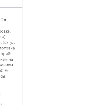
р»
.
Бровки,
аж).
ебск, ул.
дготовка
горий:
нием на
учением
«С-Е»,
рсы:
,
на