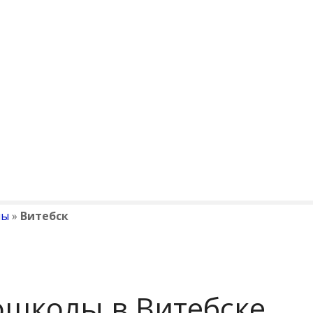
лы
»
Витебск
ошколы в Витебске