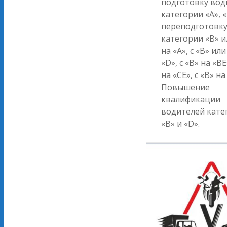
подготовку вод
категории «А», «
переподготовку
категории «B» и
на «А», с «B» или
«D», с «B» на «BE
на «CE», с «В» на
Повышение
квалификации
водителей кате
«В» и «D».