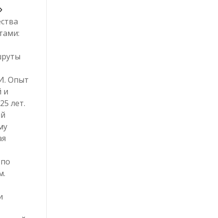
»
ства
тами:
шруты
И. Опыт
 и
25 лет.
ый
му
ая
 по
м.
и