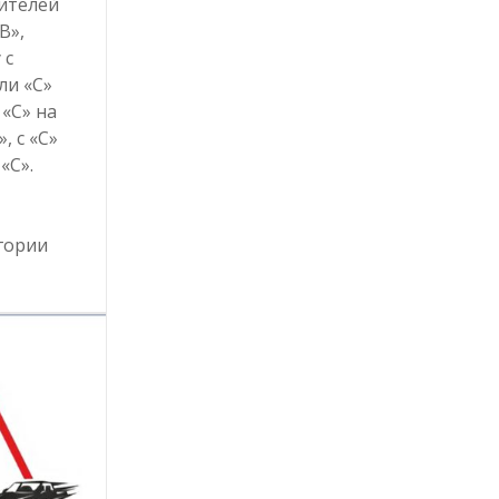
ителей
B»,
 с
ли «C»
 «C» на
», с «C»
 «С».
гории