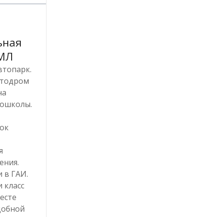
ьная
МЛ
топарк.
втодром
на
тошколы.
рок
я
ения.
 в ГАИ.
 класс
есте
добной