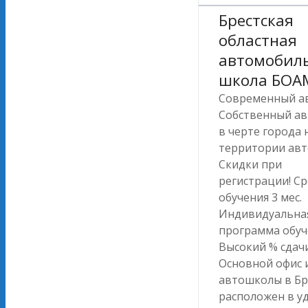
Брестская
областная
автомобил
школа БОА
Современный ав
Собственный а
в черте города 
территории ав
Скидки при
регистрации! С
обучения 3 мес.
Индивидуальна
программа обуч
Высокий % сдачи
Основной офис и
автошколы в Бр
расположен в у