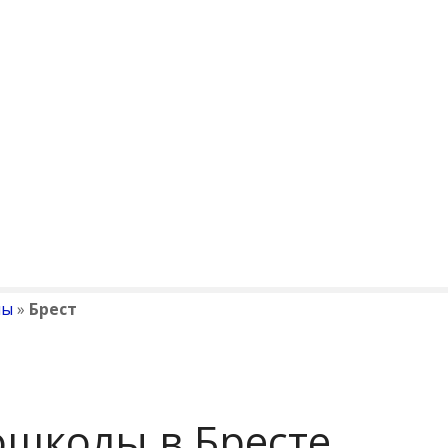
лы
»
Брест
ошколы в Бресте