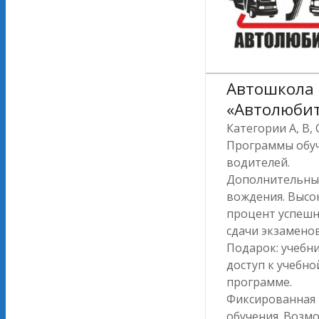
Автошкола
«Автолюби
Категории A, B, C
Программы обу
водителей.
Дополнительны
вождения. Высо
процент успеш
сдачи экзаменов
Подарок: учебн
доступ к учебно
программе.
Фиксированная
обучения. Возм