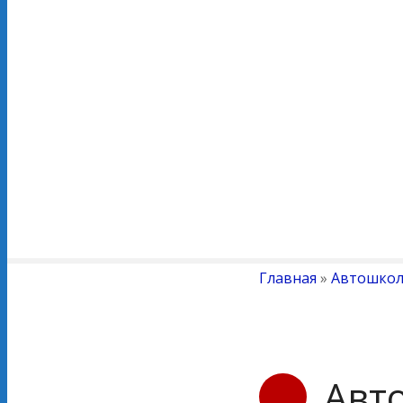
Главная
»
Автошко
Авт