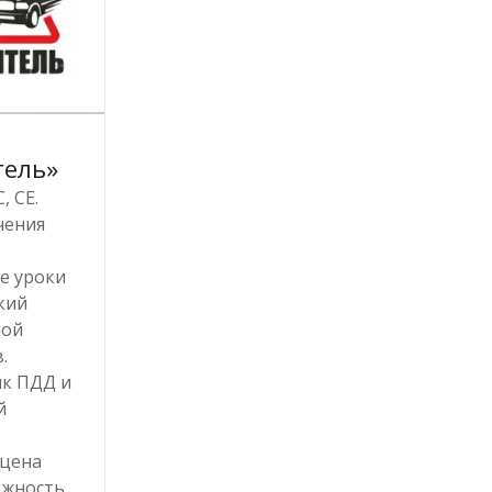
тель»
, CE.
чения
е уроки
кий
ной
.
ик ПДД и
й
 цена
ожность