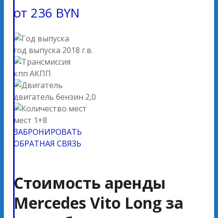
от
236
BYN
год выпуска
2018 г.в.
кпп
АКПП
двигатель
бензин 2,0
мест
1+8
ЗАБРОНИРОВАТЬ
ОБРАТНАЯ СВЯЗЬ
Стоимость аренды
Mercedes Vito Long за