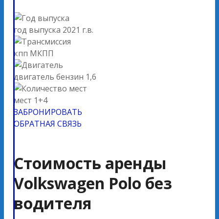
год выпуска
2021 г.в.
кпп
МКПП
двигатель
бензин 1,6
мест
1+4
ЗАБРОНИРОВАТЬ
ОБРАТНАЯ СВЯЗЬ
Стоимость аренды
Volkswagen Polo без
водителя