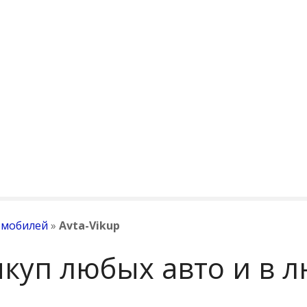
омобилей
»
Avta-Vikup
ыкуп любых авто и в 