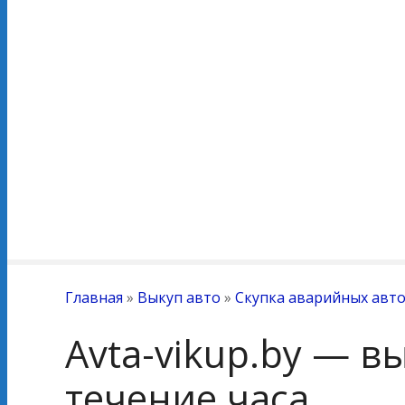
Главная
»
Выкуп авто
»
Скупка аварийных авт
Avta-vikup.by — в
течение часа