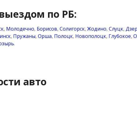
выездом по РБ:
ск
,
Молодечно
,
Борисов
,
Солигорск
,
Жодино
,
Слуцк
,
Дзе
инск
,
Пружаны
,
Орша
,
Полоцк
,
Новополоцк
,
Глубокое
,
О
озырь
.
ости авто