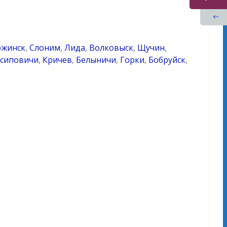
ржинск
,
Слоним
,
Лида
,
Волковыск
,
Щучин
,
сиповичи
,
Кричев
,
Белыничи
,
Горки
,
Бобруйск
,