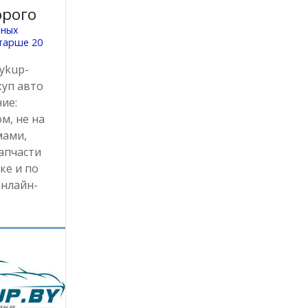
орого
нных
тарше 20
ykup-
куп авто
ие:
м, не на
мами,
апчасти
ке и по
Онлайн-