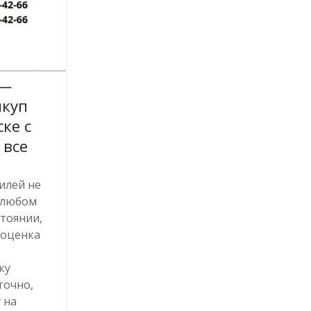
 —
ыкуп
ке с
 все
илей не
в любом
стоянии,
 оценка
ку
точно,
 на