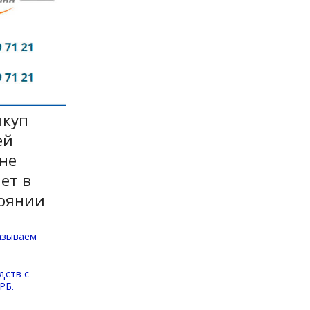
ыкуп
ей
 не
ет в
оянии
азываем
дств с
РБ.