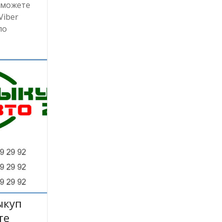
ы можете
Viber
по
ыкуп
те