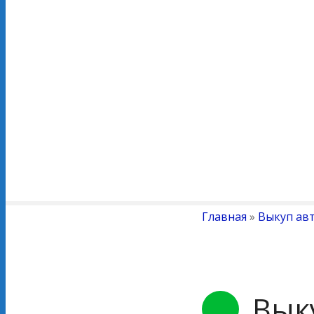
Главная
»
Выкуп ав
Выку