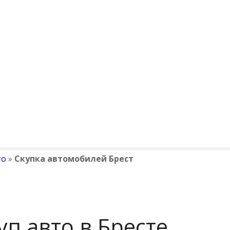
то
»
Скупка автомобилей Брест
п авто в Бресте