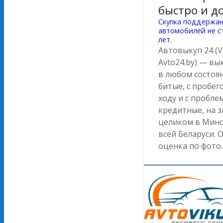
быстро и д
Скупка поддержа
автомобилей не с
лет.
Автовыкуп 24 (V
Avto24.by) — вы
в любом состоян
битые, с пробего
ходу и с пробле
кредитные, на з
целиком в Минс
всей Беларуси. 
оценка по фото.