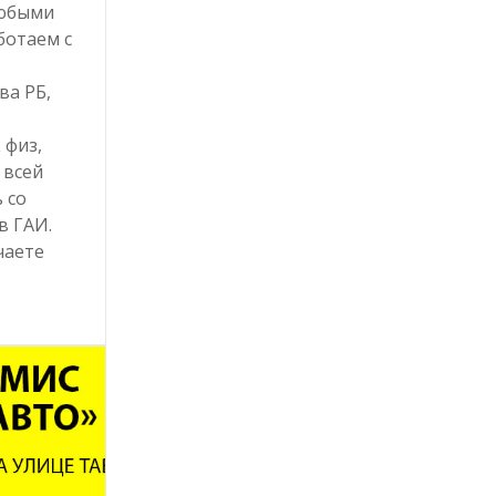
любыми
ботаем с
ва РБ,
 физ,
 всей
 со
в ГАИ.
чаете