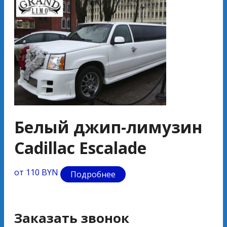
Белый джип-лимузин
Б
Cadillac Escalade
H
от 110 BYN
от 
Подробнее
Заказать звонок