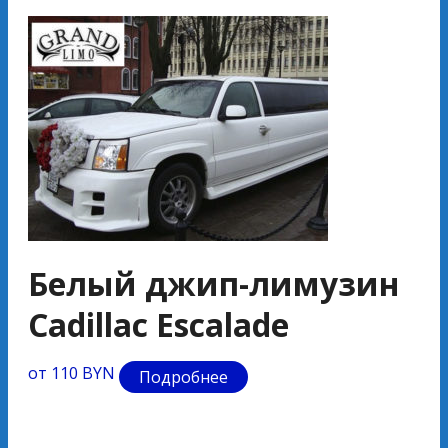
Белый джип-лимузин
Б
Cadillac Escalade
T
от 110 BYN
от 
Подробнее