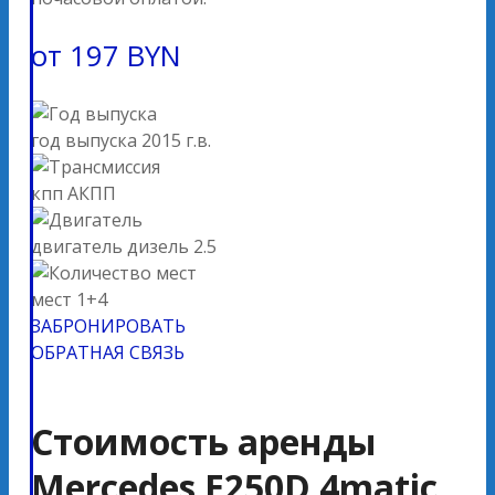
от
197
BYN
год выпуска
2015 г.в.
кпп
АКПП
двигатель
дизель 2.5
мест
1+4
ЗАБРОНИРОВАТЬ
ОБРАТНАЯ СВЯЗЬ
Стоимость аренды
Mercedes E250D 4matic