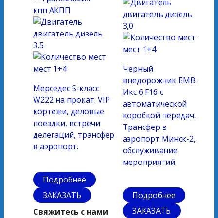
кпп
АКПП
двигатель
дизель
3,0
двигатель
дизель
3,5
мест
1+4
мест
1+4
Черный
внедорожник БМВ
Мерседес S-класс
Икс 6 F16 с
W222 на прокат. VIP
автоматической
кортежи, деловые
коробкой передач.
поездки, встречи
Трансфер в
делегаций, трансфер
аэропорт Минск-2,
в аэропорт.
обслуживание
мероприятий.
Подробнее
ЗАКАЗАТЬ
Подробнее
ЗАКАЗАТЬ
Свяжитесь с нами