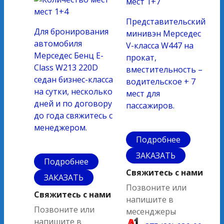
мест
1+7
мест
1+4
Представительский
Для бронирования
минивэн Мерседес
автомобиля
V-класса W447 на
Мерседес Бенц Е-
прокат,
Class W213 220D
вместительность –
седан бизнес-класса
водительское + 7
на сутки, несколько
мест для
дней и по договору
пассажиров.
до года свяжитесь с
менеджером.
Подробнее
ЗАКАЗАТЬ
Подробнее
Свяжитесь с нами
ЗАКАЗАТЬ
Позвоните или
Свяжитесь с нами
напишите в
Позвоните или
месенджеры
напишите в