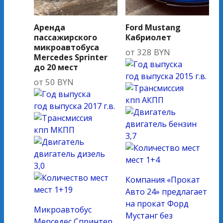
Аренда
Ford Mustang
пассажирского
Кабриолет
микроавтобуса
от
328
BYN
Mercedes Sprinter
до 20 мест
год выпуска
2015 г.в.
от
50
BYN
кпп
АКПП
год выпуска
2017 г.в.
двигатель
бензин
кпп
МКПП
3,7
двигатель
дизель
мест
1+4
3,0
Компания «Прокат
мест
1+19
Авто 24» предлагает
на прокат Форд
Микроавтобус
Мустанг без
Мерседес Спринтер