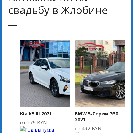
свадьбу в Жлобине
Kia K5 III 2021
BMW 5-Серии G30
2021
от
279
BYN
от
492
BYN