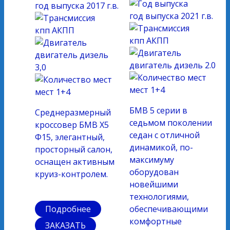
год выпуска
2017 г.в.
год выпуска
2021 г.в.
кпп
АКПП
кпп
АКПП
двигатель
дизель
двигатель
дизель 2.0
3,0
мест
1+4
мест
1+4
БМВ 5 серии в
Среднеразмерный
седьмом поколении
кроссовер БМВ Х5
седан с отличной
Ф15, элегантный,
динамикой, по-
просторный салон,
максимуму
оснащен активным
оборудован
круиз-контролем.
новейшими
технологиями,
Подробнее
обеспечивающими
комфортные
ЗАКАЗАТЬ