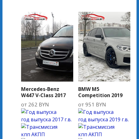
Mercedes-Benz
BMW M5
W447 V-Class 2017
Competition 2019
от
262
BYN
от
951
BYN
год выпуска
2017 г.в.
год выпуска
2019 г.в.
кпп
АКПП
кпп
АКПП