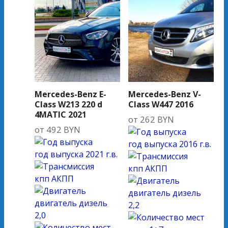
Mercedes-Benz E-
Mercedes-Benz V-
Class W213 220 d
Class W447 2016
4MATIC 2021
от
262
BYN
от
492
BYN
год выпуска
2016 г.в.
год выпуска
2021 г.в.
кпп
АКПП
кпп
АКПП
двигатель
дизель
двигатель
дизель
2,2
2,0