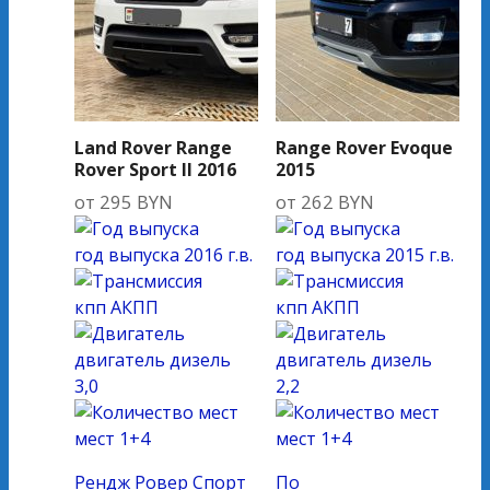
Land Rover Range
Range Rover Evoque
Rover Sport II 2016
2015
от
295
BYN
от
262
BYN
год выпуска
2016 г.в.
год выпуска
2015 г.в.
кпп
АКПП
кпп
АКПП
двигатель
дизель
двигатель
дизель
3,0
2,2
мест
1+4
мест
1+4
Рендж Ровер Спорт
По