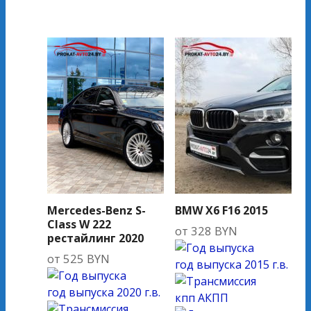
Mercedes-Benz S-
BMW X6 F16 2015
Class W 222
от
328
BYN
рестайлинг 2020
от
525
BYN
год выпуска
2015 г.в.
год выпуска
2020 г.в.
кпп
АКПП