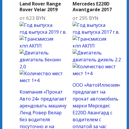
Land Rover Range
Mercedes E220D
Rover Velar 2019
Avantgarde 2017
от
623
BYN
от
295
BYN
год выпуска
2019 г.в.
год выпуска
2017 г.в.
кпп
АКПП
кпп
АКПП
двигатель
бензин
двигатель
дизель 2.2
2,0
мест
1+4
мест
1+4
ООО «АвтоИллюзия»
Компания «Прокат
предлагает на
Авто 24» предлагает
прокат автомобиль
арендовать машину
марки Мерседес
Ленд Ровер Велар
E220D Авангард с
без водителя
водителем с
посуточно и на
оплатой за час