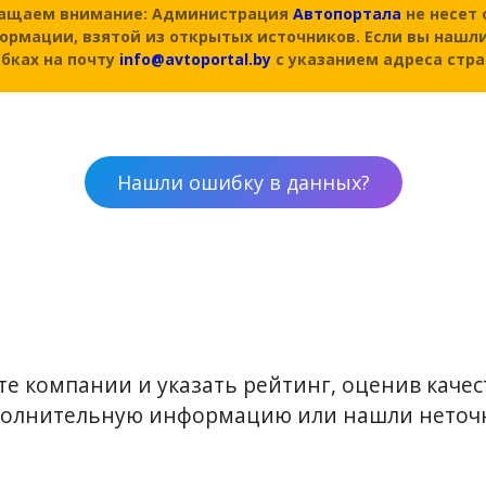
ащаем внимание: Администрация
Автопортала
не несет 
ормации, взятой из открытых источников. Если вы нашли
бках на почту
info@avtoportal.by
с указанием адреса стр
Нашли ошибку в данных?
е компании и указать рейтинг, оценив качест
ополнительную информацию или нашли неточн