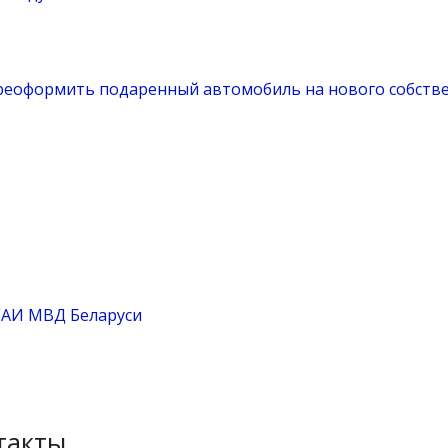
реоформить подаренный автомобиль на нового собств
ГАИ МВД Беларуси
такты