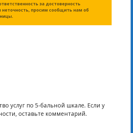
ответственность за достоверность
 неточность, просим сообщить нам об
аницы.
во услуг по 5-бальной шкале. Если у
ости, оставьте комментарий.