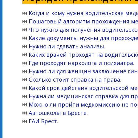
⏭
Когда и кому нужна водительская мед
⏭
Пошаговый алгоритм прохождения ме
⏭
Что нужно для получения водительско
⏭
Какие документы нужны для прохожд
⏭
Нужно ли сдавать анализы
.
⏭
Каких врачей проходят на водительс
⏭
Где проходят нарколога и психиатра
.
⏭
Нужно ли для женщин заключение гин
⏭
Сколько стоит справка на права
.
⏭
Какой срок действия водительской м
⏭
Нужна ли медицинская справка для п
⏭
Можно ли пройти медкомиссию не по
⏭
Автошколы в Бресте
.
⏭
ГАИ Брест
.