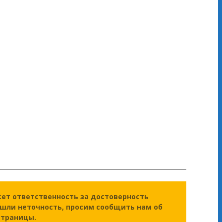
сет ответственность за достоверность
ашли неточность, просим сообщить нам об
страницы.