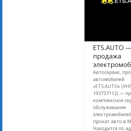
ETS.AUTO 
продажа
электромо
Автосервис, пр
автомобилей
«ETS.AUTO» (УН
193737112) — п
комплексное се
обслуживание
электромобилей
прокат авто в М
Находится по адр