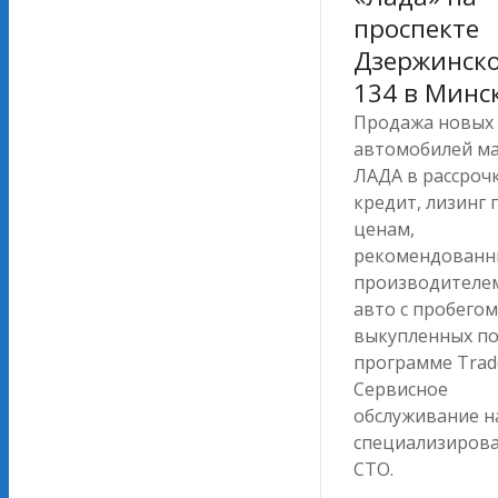
проспекте
Дзержинско
134 в Минс
Продажа новых
автомобилей м
ЛАДА в рассрочк
кредит, лизинг 
ценам,
рекомендован
производителем
авто с пробегом
выкупленных п
программе Trade
Сервисное
обслуживание н
специализиров
СТО.