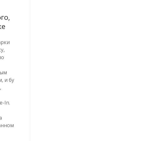
го,
ке
арки
у,
по
ным
, и бу
,
о
-In.
а
анном