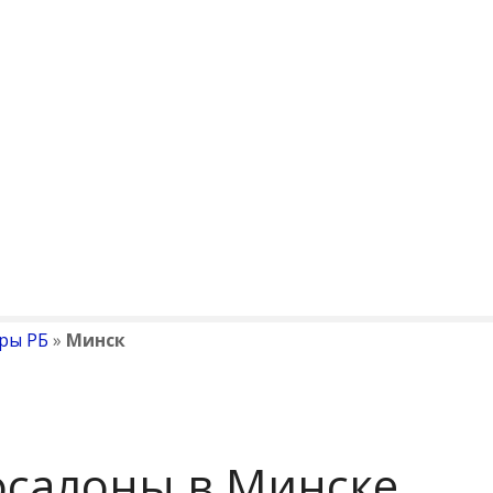
ры РБ
»
Минск
осалоны в Минске