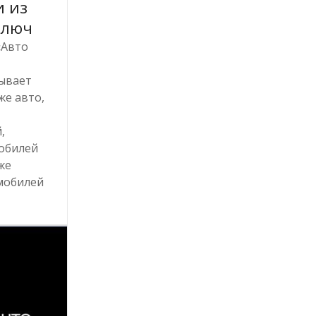
 из
ключ
«Авто
зывает
же авто,
,
обилей
же
мобилей