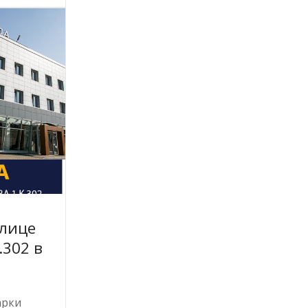
улице
.302 в
арки