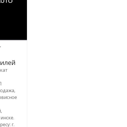
—
билей
окат
П
родажа,
рвисное
,
инске.
есу: г.