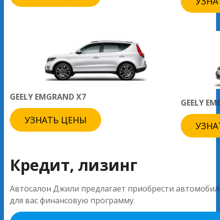
УЗНА
GEELY EMGRAND X7
GEELY EM
УЗНАТЬ ЦЕНЫ
УЗНА
Кредит, лизинг
Автосалон Джили предлагает приобрести автомобили 
для вас финансовую программу.