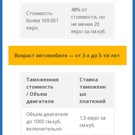
48% от
Стоимость
стоимости, но
более 169.001
не менее 20
евро
евро за см.куб.
Возраст автомобиля — от 3-х до 5-ти лет
Таможенная
Ставка
стоимость
таможенн
/ Объем
ых
двигателя
платежей
Объем двигателя
1,5 евро за
до 1000 см.куб.
см.куб.
включительно