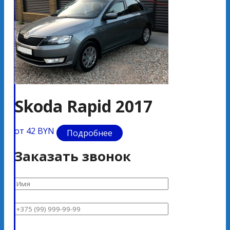
Skoda Rapid 2017
S
от 42 BYN
от 
Подробнее
Заказать звонок