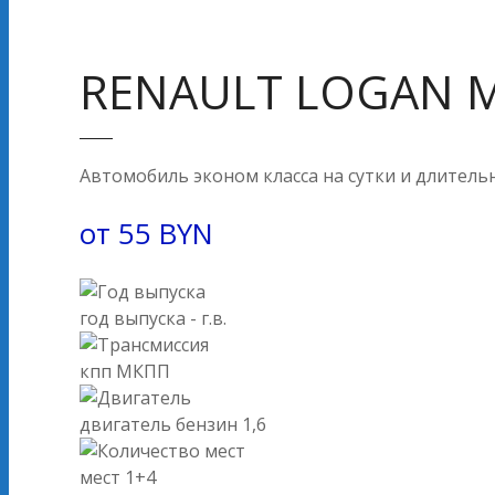
RENAULT LOGAN 
Автомобиль эконом класса на сутки и длитель
от
55
BYN
год выпуска
- г.в.
кпп
МКПП
двигатель
бензин 1,6
мест
1+4