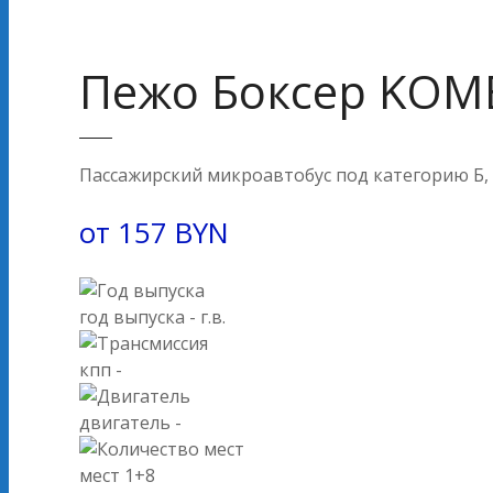
Пежо Боксер KOM
Пассажирский микроавтобус под категорию Б, 
от
157
BYN
год выпуска
- г.в.
кпп
-
двигатель
-
мест
1+8