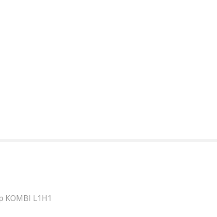
р KOMBI L1H1