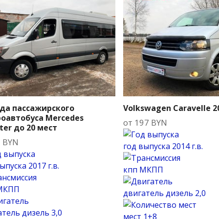
да пассажирского
Volkswagen Caravelle 2
оавтобуса Mercedes
от
197
BYN
ter до 20 мест
0
BYN
год выпуска
2014 г.в.
выпуска
2017 г.в.
кпп
МКПП
МКПП
двигатель
дизель 2,0
атель
дизель 3,0
мест
1+8