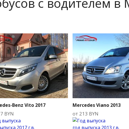
бусов с водителем в
edes-Benz Vito 2017
Mercedes Viano 2013
97
BYN
от
213
BYN
выпуска
2017 г.в.
год выпуска
2013 г.в.