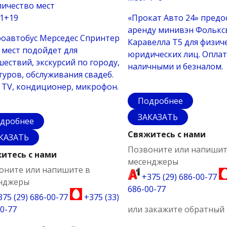
1+19
«Прокат Авто 24» предо
аренду минивэн Фолькс
оавтобус Мерседес Спринтер
Каравелла Т5 для физич
0 мест подойдет для
юридических лиц. Оплат
шествий, экскурсий по городу,
наличными и безналом.
туров, обслуживания свадеб.
, TV, кондиционер, микрофон.
Подробнее
ЗАКАЗАТЬ
дробнее
Свяжитесь с нами
КАЗАТЬ
Позвоните или напишит
итесь с нами
месенджеры
оните или напишите в
+375 (29) 686-00-77
нджеры
686-00-77
75 (29) 686-00-77
+375 (33)
0-77
или закажите обратный