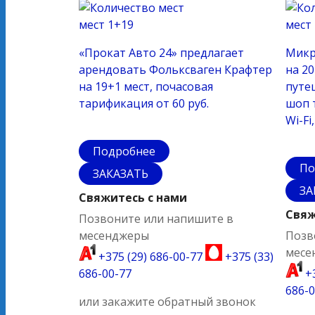
мест
1+19
мест
«Прокат Авто 24» предлагает
Микр
арендовать Фольксваген Крафтер
на 2
на 19+1 мест, почасовая
путе
тарификация от 60 руб.
шоп 
Wi-Fi
Подробнее
По
ЗАКАЗАТЬ
ЗА
Свяжитесь с нами
Свяж
Позвоните или напишите в
месенджеры
Позв
месе
+375 (29) 686-00-77
+375 (33)
686-00-77
+3
686-0
или закажите обратный звонок