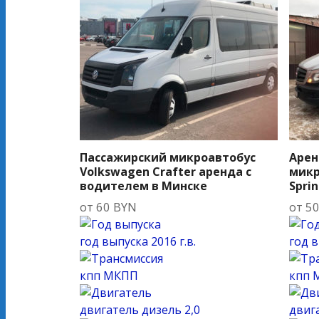
Пассажирский микроавтобус
Арен
Volkswagen Crafter аренда с
микр
водителем в Минске
Sprin
от
60
BYN
от
5
год выпуска
2016 г.в.
год 
кпп
МКПП
кпп
двигатель
дизель 2,0
двиг