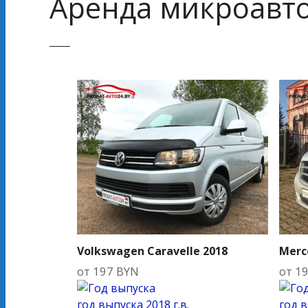
Аренда микроавто
Volkswagen Caravelle 2018
Merc
от
197
BYN
от
1
год выпуска
2018 г.в.
год 