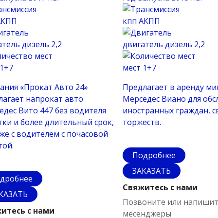
АКПП
кпп
АКПП
атель
дизель 2,2
двигатель
дизель 2,2
1+7
мест
1+7
ания «Прокат Авто 24»
Предлагает в аренду м
лагает напрокат авто
Мерседес Виано для об
едес Вито 447 без водителя
иностранных граждан, 
тки и более длительный срок,
торжеств.
кже с водителем с почасовой
той.
Подробнее
ЗАКАЗАТЬ
дробнее
Свяжитесь с нами
КАЗАТЬ
Позвоните или напишит
итесь с нами
месенджеры