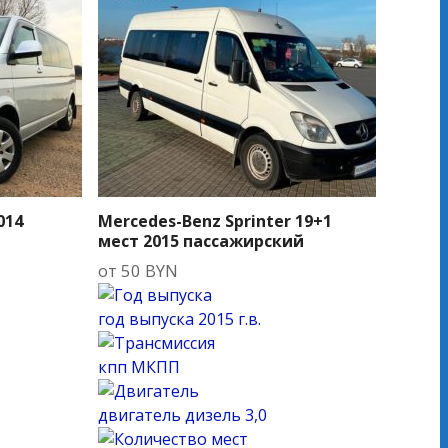
014
Mercedes-Benz Sprinter 19+1
мест 2015 пассажирский
от
50
BYN
год выпуска
2015 г.в.
кпп
МКПП
двигатель
дизель 3,0