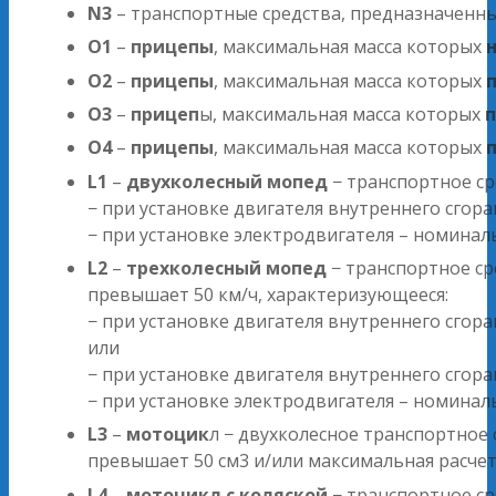
N3
– транспортные средства, предназначенн
O1
–
прицепы
, максимальная масса которых
н
O2
–
прицепы
, максимальная масса которых
п
O3
–
прицеп
ы, максимальная масса которых
п
O4
–
прицепы
, максимальная масса которых
L1
–
двухколесный мопед
− транспортное ср
− при установке двигателя внутреннего сгор
− при установке электродвигателя – номина
L2
–
трехколесный мопед
− транспортное ср
превышает 50 км/ч, характеризующееся:
− при установке двигателя внутреннего сго
или
− при установке двигателя внутреннего сго
− при установке электродвигателя – номина
L3
–
мотоцик
л − двухколесное транспортное 
превышает 50 см3 и/или максимальная расчет
L4
–
мотоцикл с коляской
− транспортное ср