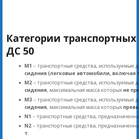
Категории транспортных 
ДС 50
M1
– транспортные средства, используемые д
сидения (легковые автомобили, включая 
M2
– транспортные средства, используемые д
сидения
, максимальная масса которых
не пр
M3
– транспортные средства, используемые д
сидения
, максимальная масса которых
превы
N1
– транспортные средства, предназначенн
N2
– транспортные средства, предназначенн
т
.