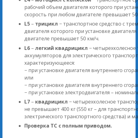
рабочий объем двигателя которого при устан
скорость при любом двигателе превышает 50 
L5
–
трицикл
− транспортное средство с тре
двигателя которого при установке двигателя
двигателе превышает 50 км/ч.
L6
–
легкий квадрицикл
− четырехколесное 
аккумуляторов для электрического транспорт
характеризующееся:
− при установке двигателя внутреннего сго
или
− при установке двигателя внутреннего сго
− при установке электродвигателя – номина
L7
–
квадрицикл
− четырехколесное транспор
не превышает 400 кг (550 кг – для транспортн
электрического транспортного средства) и м
Проверка ТС с полным приводом.