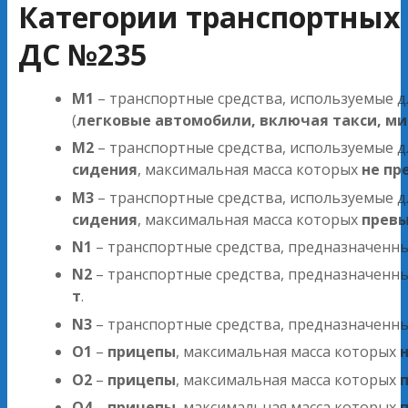
Категории транспортных 
ДС №235
M1
– транспортные средства, используемые д
(
легковые автомобили, включая такси, м
M2
– транспортные средства, используемые д
сидения
, максимальная масса которых
не пр
M3
– транспортные средства, используемые д
сидения
, максимальная масса которых
превы
N1
– транспортные средства, предназначенн
N2
– транспортные средства, предназначенн
т
.
N3
– транспортные средства, предназначенн
O1
–
прицепы
, максимальная масса которых
O2
–
прицепы
, максимальная масса которых
п
O4
–
прицепы
, максимальная масса которых