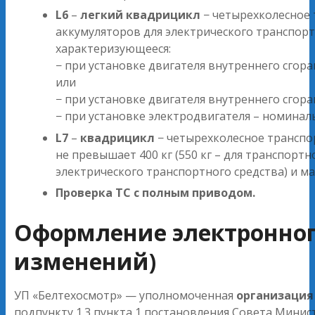
L6
–
легкий квадрицикл
− четырехколесное 
аккумуляторов для электрического транспорт
характеризующееся:
− при установке двигателя внутреннего сго
или
− при установке двигателя внутреннего сго
− при установке электродвигателя – номина
L7
–
квадрицикл
− четырехколесное транспор
не превышает 400 кг (550 кг – для транспортн
электрического транспортного средства) и м
Проверка ТС с полным приводом.
Оформление электронного
изменений)
УП «Белтехосмотр» — уполномоченная
организация 
подпункту 1.3 пункта 1 постановления Совета Минис