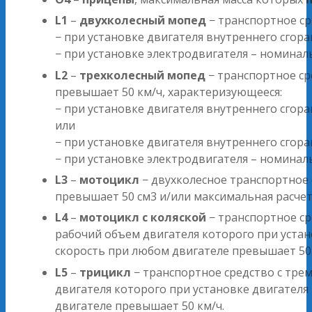
L1
–
двухколесный мопед
− транспортное ср
− при установке двигателя внутреннего сгор
− при установке электродвигателя – номина
L2
–
трехколесный мопед
− транспортное ср
превышает 50 км/ч, характеризующееся:
− при установке двигателя внутреннего сго
или
− при установке двигателя внутреннего сго
− при установке электродвигателя – номина
L3
–
мотоцикл
− двухколесное транспортное 
превышает 50 см3 и/или максимальная расчет
L4
–
мотоцикл с коляской
− транспортное ср
рабочий объем двигателя которого при устан
скорость при любом двигателе превышает 50 
L5
–
трицикл
− транспортное средство с тре
двигателя которого при установке двигателя
двигателе превышает 50 км/ч.