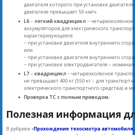
двигателя которого при установке двигателя
двигателе превышает 50 км/ч.
L6
–
легкий квадрицикл
− четырехколесное 
аккумуляторов для электрического транспорт
характеризующееся:
− при установке двигателя внутреннего сго
или
− при установке двигателя внутреннего сго
− при установке электродвигателя – номина
L7
–
квадрицикл
− четырехколесное транспор
не превышает 400 кг (550 кг – для транспортн
электрического транспортного средства) и м
Проверка ТС с полным приводом.
Полезная информация дл
В рубрике «
Прохождение техосмотра автомобиля 