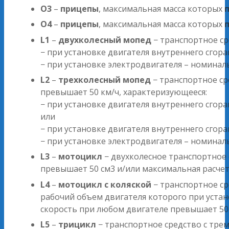
O3
–
прицепы
, максимальная масса которых
п
O4
–
прицепы
, максимальная масса которых
L1
–
двухколесный мопед
− транспортное ср
− при установке двигателя внутреннего сгор
− при установке электродвигателя – номина
L2
–
трехколесный мопед
− транспортное ср
превышает 50 км/ч, характеризующееся:
− при установке двигателя внутреннего сго
или
− при установке двигателя внутреннего сго
− при установке электродвигателя – номина
L3
–
мотоцикл
− двухколесное транспортное 
превышает 50 см3 и/или максимальная расчет
L4
–
мотоцикл с коляской
− транспортное ср
рабочий объем двигателя которого при устан
скорость при любом двигателе превышает 50 
L5
–
трицикл
− транспортное средство с тре