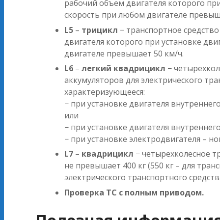
рабочий объем двигателя которого при
скорость при любом двигателе превыша
L5
–
трицикл
− транспортное средство
двигателя которого при установке дви
двигателе превышает 50 км/ч.
L6
–
легкий квадрицикл
− четырехкол
аккумуляторов для электрического тра
характеризующееся:
− при установке двигателя внутренне
или
− при установке двигателя внутренне
− при установке электродвигателя – 
L7
–
квадрицикл
− четырехколесное тр
не превышает 400 кг (550 кг – для тра
электрического транспортного средств
Проверка ТС с полным приводом.