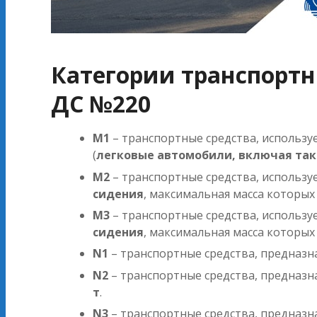
Категории транспортн
ДС №220
M1
– транспортные средства, использу
(
легковые автомобили, включая так
M2
– транспортные средства, использу
сидения
, максимальная масса которы
M3
– транспортные средства, использу
сидения
, максимальная масса которы
N1
– транспортные средства, предназ
N2
– транспортные средства, предназ
т
.
N3
– транспортные средства, предназ