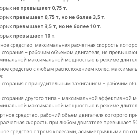
торых
не превышает 0,75 т
.
торых
превышает 0,75 т, но не более 3,5 т
.
торых
превышает 3,5 т, но не более 10 т
.
торых
превышает 10 т
.
ное средство, максимальная расчетная скорость которо
о сгорания − рабочим объемом двигателя, не превышаю
номинальной максимальной мощностью в режиме длител
ное средство с любым расположением колес, максималь
я:
го сгорания с принудительным зажиганием − рабочим о
го сгорания другого типа – максимальной эффективной
номинальной максимальной мощностью в режиме длител
ртное средство, рабочий объем двигателя которого при
расчетная скорость при любом двигателе превышает 50
ное средство с тремя колесами, асимметричными по о