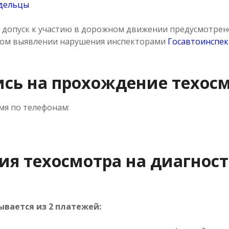
адельцы
а допуск к участию в дорожном движении предусмотрен
рном выявлении нарушения инспекторами
Госавтоинспе
ись на прохождение техос
мя по телефонам:
ия техосмотра на диагнос
вается из 2 платежей: