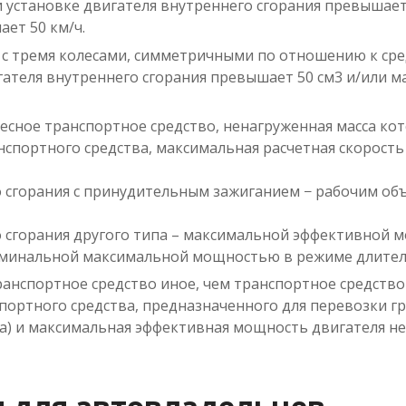
 установке двигателя внутреннего сгорания превышает
ет 50 км/ч.
 с тремя колесами, симметричными по отношению к ср
гателя внутреннего сгорания превышает 50 см3 и/или 
есное транспортное средство, ненагруженная масса кот
нспортного средства, максимальная расчетная скорость
го сгорания с принудительным зажиганием − рабочим о
го сгорания другого типа – максимальной эффективной
номинальной максимальной мощностью в режиме длител
анспортное средство иное, чем транспортное средство
нспортного средства, предназначенного для перевозки гр
а) и максимальная эффективная мощность двигателя не