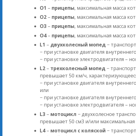
O1
–
прицепы
, максимальная масса ко
O2
–
прицепы
, максимальная масса ко
O3
–
прицепы
, максимальная масса ко
O4
–
прицепы
, максимальная масса ко
L1
–
двухколесный мопед
− транспорт
− при установке двигателя внутреннег
− при установке электродвигателя – 
L2
–
трехколесный мопед
− транспорт
превышает 50 км/ч, характеризующеес
− при установке двигателя внутренне
или
− при установке двигателя внутренне
− при установке электродвигателя – 
L3
–
мотоцикл
− двухколесное транспо
превышает 50 см3 и/или максимальная 
L4
–
мотоцикл с коляской
− транспорт