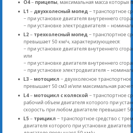
O4
–
прицепы
, максимальная масса которых
L1
–
двухколесный мопед
− транспортное ср
− при установке двигателя внутреннего сгор
− при установке электродвигателя – номина
L2
–
трехколесный мопед
− транспортное ср
превышает 50 км/ч, характеризующееся:
− при установке двигателя внутреннего сго
или
− при установке двигателя внутреннего сго
− при установке электродвигателя – номина
L3
–
мотоцикл
− двухколесное транспортное 
превышает 50 см3 и/или максимальная расчет
L4
–
мотоцикл с коляской
− транспортное ср
рабочий объем двигателя которого при устан
скорость при любом двигателе превышает 50 
L5
–
трицикл
− транспортное средство с тре
двигателя которого при установке двигателя
двигателе превышает 50 км/ч.