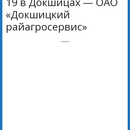
19 в Докшицах — ОАО
«Докшицкий
райагросервис»