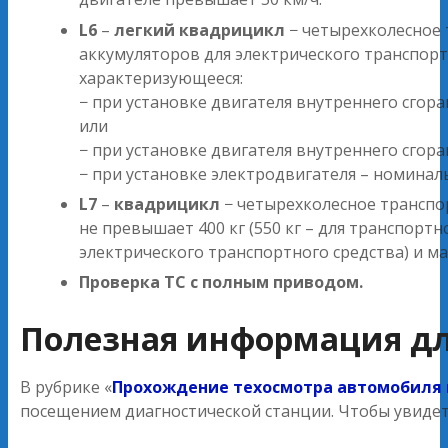
L6
–
легкий квадрицикл
− четырехколесное 
аккумуляторов для электрического транспорт
характеризующееся:
− при установке двигателя внутреннего сго
или
− при установке двигателя внутреннего сго
− при установке электродвигателя – номина
L7
–
квадрицикл
− четырехколесное транспор
не превышает 400 кг (550 кг – для транспортн
электрического транспортного средства) и м
Проверка ТС с полным приводом.
Полезная информация дл
В рубрике «
Прохождение техосмотра автомобиля 
посещением диагностической станции. Чтобы увидет