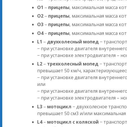
O1
–
прицепы
, максимальная масса ко
O2
–
прицепы
, максимальная масса ко
O3
–
прицепы
, максимальная масса ко
O4
–
прицепы
, максимальная масса ко
L1
–
двухколесный мопед
− транспорт
− при установке двигателя внутреннег
− при установке электродвигателя – 
L2
–
трехколесный мопед
− транспорт
превышает 50 км/ч, характеризующеес
− при установке двигателя внутренне
или
− при установке двигателя внутренне
− при установке электродвигателя – 
L3
–
мотоцикл
− двухколесное транспо
превышает 50 см3 и/или максимальная 
L4
–
мотоцикл с коляской
− транспорт