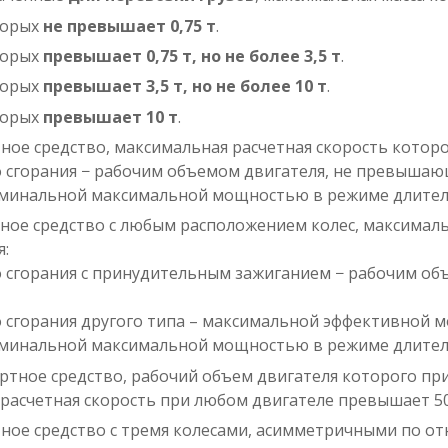
торых
не превышает 0,75 т
.
торых
превышает 0,75 т, но не более 3,5 т
.
торых
превышает 3,5 т, но не более 10 т
.
торых
превышает 10 т
.
ное средство, максимальная расчетная скорость которо
о сгорания − рабочим объемом двигателя, не превышаю
номинальной максимальной мощностью в режиме длител
ное средство с любым расположением колес, максималь
я:
го сгорания с принудительным зажиганием − рабочим о
го сгорания другого типа – максимальной эффективной
номинальной максимальной мощностью в режиме длител
ртное средство, рабочий объем двигателя которого при
расчетная скорость при любом двигателе превышает 50
ное средство с тремя колесами, асимметричными по о