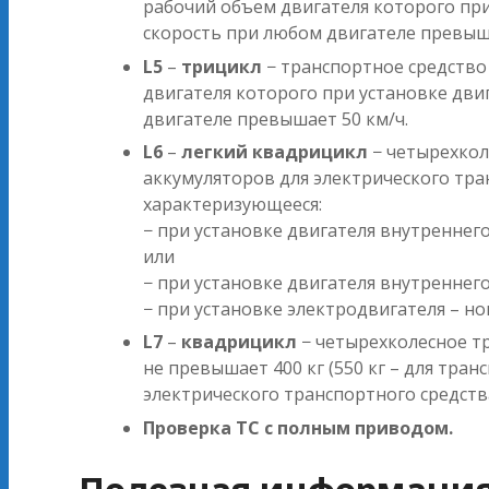
рабочий объем двигателя которого при
скорость при любом двигателе превыша
L5
–
трицикл
− транспортное средство
двигателя которого при установке дви
двигателе превышает 50 км/ч.
L6
–
легкий квадрицикл
− четырехкол
аккумуляторов для электрического тра
характеризующееся:
− при установке двигателя внутренне
или
− при установке двигателя внутренне
− при установке электродвигателя – 
L7
–
квадрицикл
− четырехколесное тр
не превышает 400 кг (550 кг – для тра
электрического транспортного средств
Проверка ТС с полным приводом.