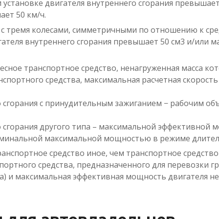
 установке двигателя внутреннего сгорания превышает
ет 50 км/ч.
 с тремя колесами, симметричными по отношению к ср
гателя внутреннего сгорания превышает 50 см3 и/или 
есное транспортное средство, ненагруженная масса кот
нспортного средства, максимальная расчетная скорость
го сгорания с принудительным зажиганием − рабочим о
го сгорания другого типа – максимальной эффективной
номинальной максимальной мощностью в режиме длител
анспортное средство иное, чем транспортное средство
нспортного средства, предназначенного для перевозки гр
а) и максимальная эффективная мощность двигателя не