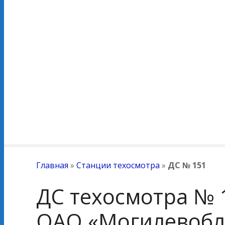
Главная
»
Станции техосмотра
»
ДС № 151
ДС техосмотра № 
ОАО «Могилевобл