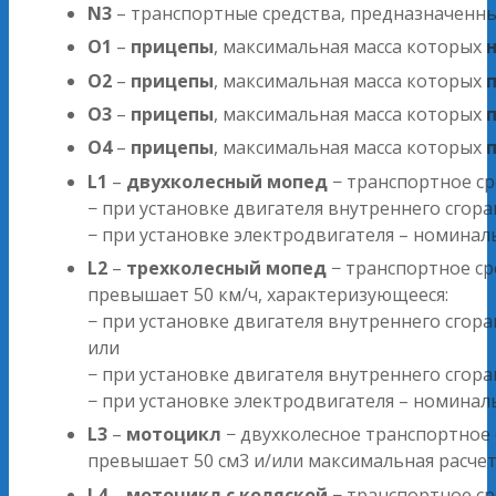
N3
– транспортные средства, предназначенн
O1
–
прицепы
, максимальная масса которых
O2
–
прицепы
, максимальная масса которых
п
O3
–
прицепы
, максимальная масса которых
п
O4
–
прицепы
, максимальная масса которых
L1
–
двухколесный мопед
− транспортное ср
− при установке двигателя внутреннего сгор
− при установке электродвигателя – номина
L2
–
трехколесный мопед
− транспортное ср
превышает 50 км/ч, характеризующееся:
− при установке двигателя внутреннего сго
или
− при установке двигателя внутреннего сго
− при установке электродвигателя – номина
L3
–
мотоцикл
− двухколесное транспортное 
превышает 50 см3 и/или максимальная расчет
L4
–
мотоцикл с коляской
− транспортное ср