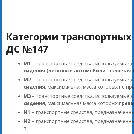
Категории транспортных 
ДС №147
M1
– транспортные средства, используемые д
сидения (легковые автомобили, включая 
M2
– транспортные средства, используемые д
сидения
, максимальная масса которых
не пр
M3
– транспортные средства, используемые д
сидения
, максимальная масса которых
превы
N1
– транспортные средства, предназначенн
N2
– транспортные средства, предназначенн
т
.