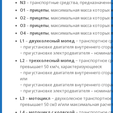
N3
– транспортные средства, предназначенн
O1
–
прицепы
, максимальная масса которых
O2
–
прицепы
, максимальная масса которых
п
O3
–
прицепы
, максимальная масса которых
п
O4
–
прицепы
, максимальная масса которых
L1
–
двухколесный мопед
− транспортное ср
− при установке двигателя внутреннего сгор
− при установке электродвигателя – номина
L2
–
трехколесный мопед
− транспортное ср
превышает 50 км/ч, характеризующееся:
− при установке двигателя внутреннего сго
или
− при установке двигателя внутреннего сго
− при установке электродвигателя – номина
L3
–
мотоцикл
− двухколесное транспортное 
превышает 50 см3 и/или максимальная расчет
L4
–
мотоцикл с коляской
− транспортное ср