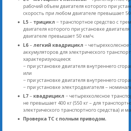
рабочий объем двигателя которого при устан
скорость при любом двигателе превышает 50 
L5
–
трицикл
− транспортное средство с тре
двигателя которого при установке двигателя
двигателе превышает 50 км/ч.
L6
–
легкий квадрицикл
− четырехколесное 
аккумуляторов для электрического транспорт
характеризующееся:
− при установке двигателя внутреннего сго
или
− при установке двигателя внутреннего сго
− при установке электродвигателя – номина
L7
–
квадрицикл
− четырехколесное транспор
не превышает 400 кг (550 кг – для транспортн
электрического транспортного средства) и м
Проверка ТС с полным приводом.