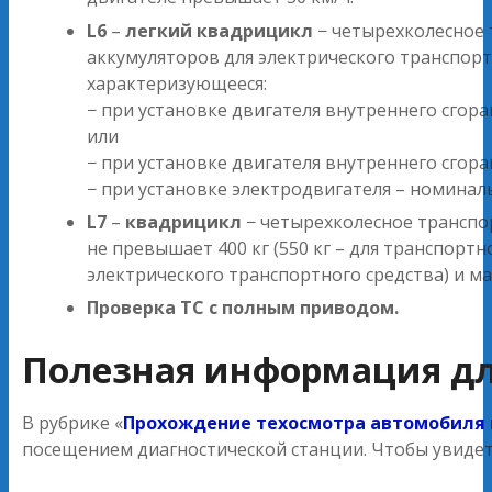
L6
–
легкий квадрицикл
− четырехколесное 
аккумуляторов для электрического транспорт
характеризующееся:
− при установке двигателя внутреннего сго
или
− при установке двигателя внутреннего сго
− при установке электродвигателя – номина
L7
–
квадрицикл
− четырехколесное транспор
не превышает 400 кг (550 кг – для транспортн
электрического транспортного средства) и м
Проверка ТС с полным приводом.
Полезная информация дл
В рубрике «
Прохождение техосмотра автомобиля 
посещением диагностической станции. Чтобы увидет