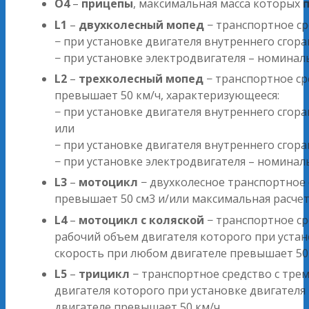
O4
–
прицепы
, максимальная масса которых
L1
–
двухколесный мопед
− транспортное ср
− при установке двигателя внутреннего сгор
− при установке электродвигателя – номина
L2
–
трехколесный мопед
− транспортное ср
превышает 50 км/ч, характеризующееся:
− при установке двигателя внутреннего сго
или
− при установке двигателя внутреннего сго
− при установке электродвигателя – номина
L3
–
мотоцикл
− двухколесное транспортное 
превышает 50 см3 и/или максимальная расчет
L4
–
мотоцикл с коляской
− транспортное ср
рабочий объем двигателя которого при устан
скорость при любом двигателе превышает 50 
L5
–
трицикл
− транспортное средство с тре
двигателя которого при установке двигателя
двигателе превышает 50 км/ч.