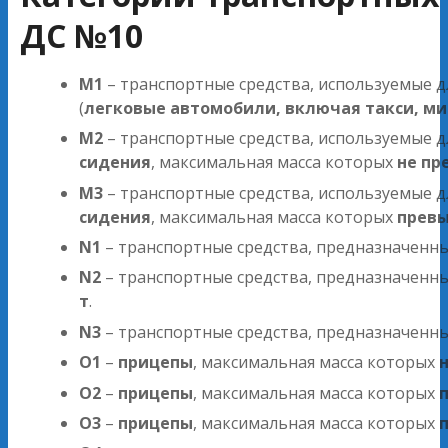
ДС №10
M1
– транспортные средства, используемые д
(
легковые автомобили, включая такси, м
M2
– транспортные средства, используемые д
сидения
, максимальная масса которых
не пр
M3
– транспортные средства, используемые д
сидения
, максимальная масса которых
превы
N1
– транспортные средства, предназначенн
N2
– транспортные средства, предназначенн
т
.
N3
– транспортные средства, предназначенн
O1
–
прицепы
, максимальная масса которых
O2
–
прицепы
, максимальная масса которых
п
O3
–
прицепы
, максимальная масса которых
п