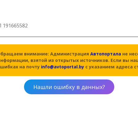
 191665582
Обращаем внимание: Администрация
Автопортала
не нес
нформации, взятой из открытых источников. Если вы на
ошибках на почту
info@avtoportal.by
с указанием адреса с
Нашли ошибку в данных?