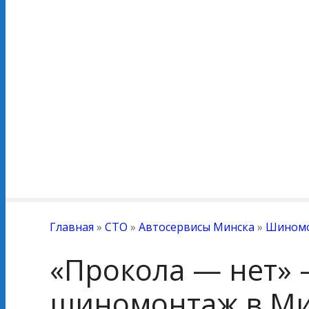
Главная
»
СТО
»
Автосервисы Минска
»
Шином
«Прокола — нет»
шиномонтаж в Ми