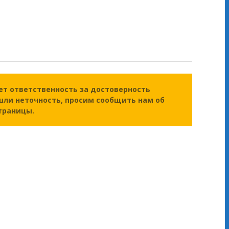
ет ответственность за достоверность
шли неточность, просим сообщить нам об
траницы.