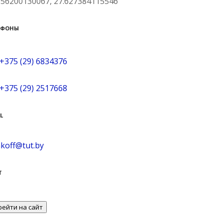
856200130067, 27.627384115546
ЕФОНЫ
+375 (29) 6834376
+375 (29) 2517668
L
koff@tut.by
Т
рейти на сайт