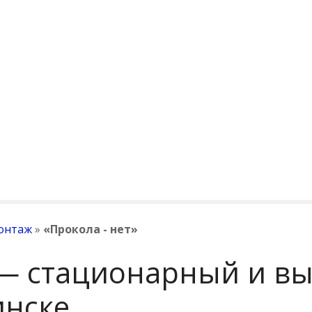
онтаж
»
«Прокола - нет»
 — стационарный и в
нске