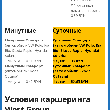
BYN | 85 км
*
1 км свыше
лимита в тарифе
0.39 BYN
Минутные
Суточные
Минутный Стандарт
Суточный
Стандарт
(автомобили VW Polo, Kia
(автомобили VW Polo, Kia
Rio, Skoda Rapid, Hyundai
Rio, Skoda Rapid, Hyundai
Solaris)
Solaris)
1 минута — 0,31 BYN
1 с
утки
— 3
9
BYN
Минутный Комфорт
Суточный
Комфорт
(автомобили Skoda
(автомобили Skoda
Octavia)
Octavia)
1 минута — 0,42 BYN
1 с
утки
— 5
2,65
BYN
Условия каршеринга
West Group