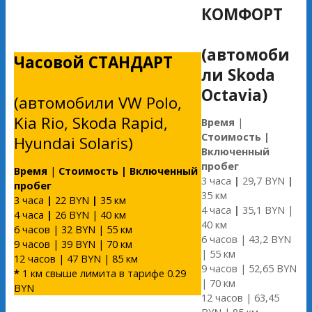
КОМФОРТ
(автомоби
Часовой СТАНДАРТ
ли Skoda
Octavia)
(автомобили VW Polo,
Kia Rio, Skoda Rapid,
Время
|
Стоимость
|
Hyundai Solaris)
Включенный
пробег
Время
|
Стоимость
|
Включенный
3 часа
|
29,7 BYN
|
пробег
35 км
3 часа
|
22 BYN
|
35 км
4 часа
|
35,1 BYN |
4 часа
|
26 BYN | 40 км
40 км
6 часов | 32 BYN | 55 км
6 часов | 43,2 BYN
9 часов | 39 BYN | 70 км
| 55 км
12 часов | 47 BYN | 85 км
9 часов | 52,65 BYN
*
1 км свыше лимита в тарифе 0.29
| 70 км
BYN
12 часов | 63,45