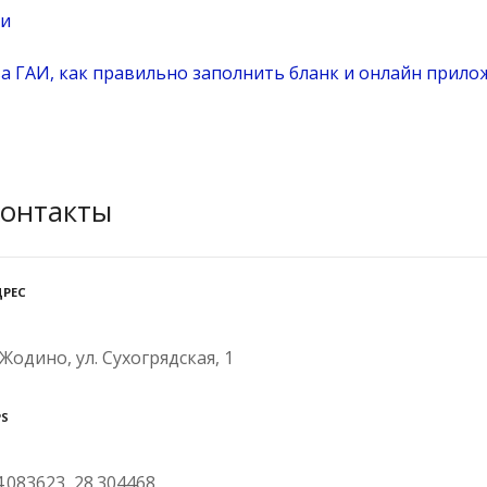
си
 ГАИ, как правильно заполнить бланк и онлайн прило
онтакты
ДРЕС
. Жодино, ул. Сухогрядская, 1
PS
4.083623, 28.304468