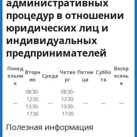
административных
процедур в отношении
юридических лиц и
индивидуальных
предпринимателей
Понед
Воскр
Вторн
Четве
Пятни
Суббо
ельни
Среда
есень
ик
рг
ца
та
к
е
08:30-
08:30-
12:30;
12:30;
—
—
—
—
—
13:30-
13:30-
17:30
17:30
Полезная информация