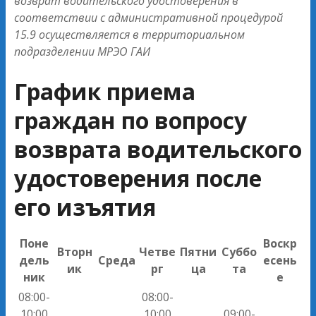
возврат водительского удостоверения в
соответствии с административной процедурой
15.9 осуществляется в территориальном
подразделении МРЭО ГАИ
График приема
граждан по вопросу
возврата водительского
удостоверения после
его изъятия
Поне
Воскр
Вторн
Четве
Пятни
Суббо
дель
Среда
есень
ик
рг
ца
та
ник
е
08:00-
08:00-
10:00
10:00
09:00-