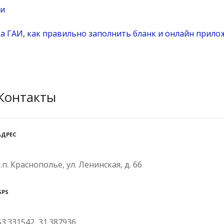
си
 ГАИ, как правильно заполнить бланк и онлайн прило
Контакты
АДРЕС
г.п. Краснополье, ул. Ленинская, д. 66
GPS
53.331542, 31.387936