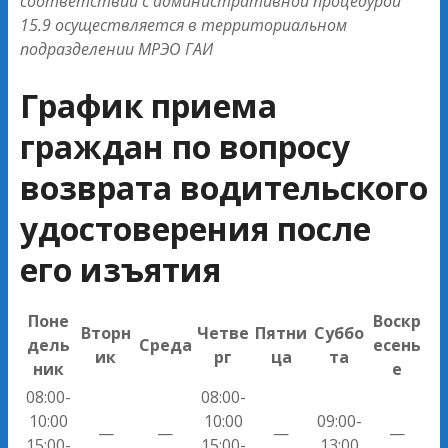
соответствии с административной процедурой
15.9 осуществляется в территориальном
подразделении МРЭО ГАИ
График приема
граждан по вопросу
возврата водительского
удостоверения после
его изъятия
Поне
Воскр
Вторн
Четве
Пятни
Суббо
дель
Среда
есень
ик
рг
ца
та
ник
е
08:00-
08:00-
10:00
10:00
09:00-
—
—
—
—
15:00-
15:00-
13:00