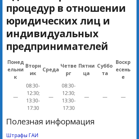
процедур в отношении
юридических лиц и
индивидуальных
предпринимателей
Понед
Воскр
Вторн
Четве
Пятни
Суббо
ельни
Среда
есень
ик
рг
ца
та
к
е
08:30-
08:30-
12:30;
12:30;
—
—
—
—
—
13:30-
13:30-
17:30
17:30
Полезная информация
Штрафы ГАИ