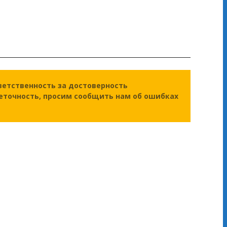
ветственность за достоверность
еточность, просим сообщить нам об ошибках