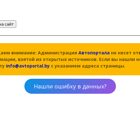
на сайт
аем внимание: Администрация
Автопортала
не несет от
мации, взятой из открытых источников. Если вы нашли н
чту
info@avtoportal.by
с указанием адреса страницы.
Нашли ошибку в данных?