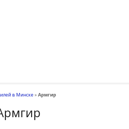
илей в Минске
»
Армгир
Армгир