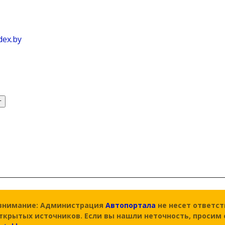
dex.by
т
внимание: Администрация
Автопортала
не несет ответс
открытых источников. Если вы нашли неточность, просим