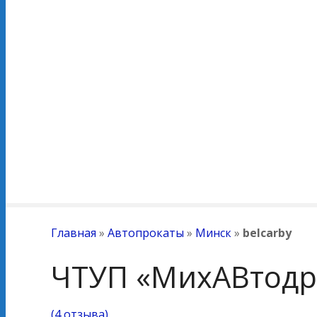
Главная
»
Автопрокаты
»
Минск
»
belcarby
ЧТУП «МихАВтодра
(
4 отзыва
)