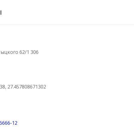
ы
тыцкого 62/1 306
38, 27.457808671302
66666-12