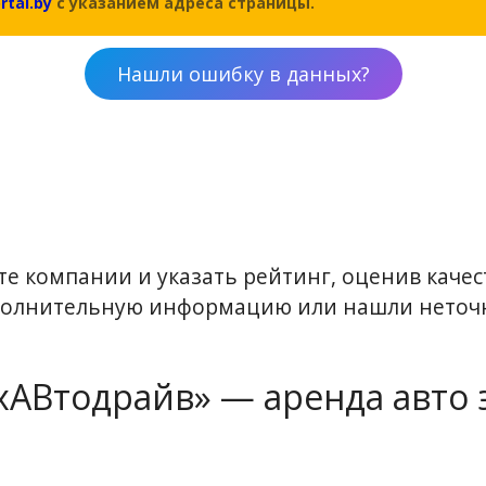
rtal.by
с указанием адреса страницы.
Нашли ошибку в данных?
е компании и указать рейтинг, оценив качест
ополнительную информацию или нашли неточн
АВтодрайв» — аренда авто 