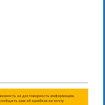
твенность за достоверность информации,
 сообщить нам об ошибках на почту