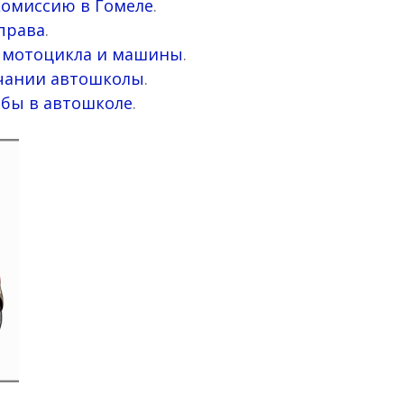
комиссию в Гомеле
.
 права
.
ем мотоцикла и машины
.
нчании автошколы
.
ебы в автошколе
.