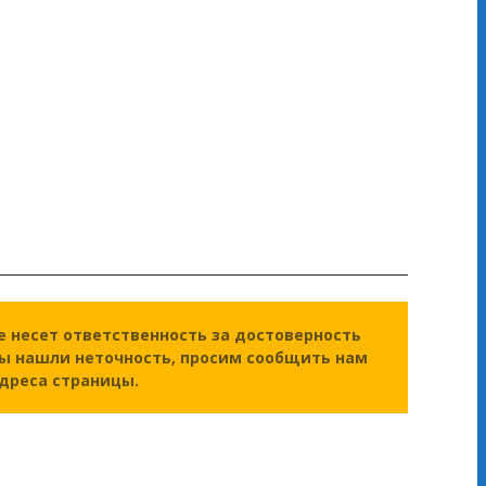
е несет ответственность за достоверность
вы нашли неточность, просим сообщить нам
дреса страницы.