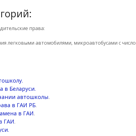
егорий:
дительские права:
ния легковыми автомобилями, микроавтобусами с числ
тошколу.
а в Беларуси.
нчании автошколы
.
ава в ГАИ РБ
.
амена в ГАИ
.
в ГАИ
.
си.