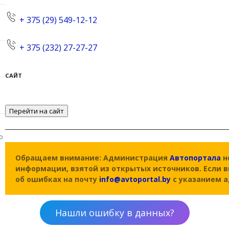
+ 375 (29) 549-12-12
+ 375 (232) 27-27-27
САЙТ
Перейти на сайт
о
Обращаем внимание: Администрация
Автопортала
н
информации, взятой из открытых источников. Если 
об ошибках на почту
info@avtoportal.by
с указанием а
Нашли ошибку в данных?