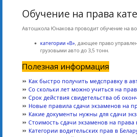
Обучение на права кат
Автошкола Юнакова проводит обучение на во
категории «В»
, дающее право управле
грузовыми авто до 3,5 тонн.
Полезная информация
⏩
Как быстро получить медсправку в ав
⏩
Со скольки лет можно учиться на прав
⏩
Срок действия свидетельства об око
⏩
Новые правила сдачи экзаменов на пр
⏩
Какие документы нужны для сдачи экз
⏩
Стоимость сдачи экзаменов на права 
⏩
Категории водительских прав в Белару