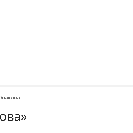
Юнакова
ова»