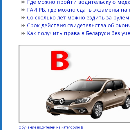
⏩
Где можно пройти водительскую мед
⏩
ГАИ РБ, где можно сдать экзамены на
⏩
Со сколько лет можно ездить за рул
⏩
Срок действия свидетельства об око
⏩
Как получить права в Беларуси без уч
Обучение водителей на категорию B