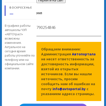
Перейти на сайт
ВОСКРЕСЕНЬЕ
—
УНП
В графике работы
790254846
автошколы ЧУП
«АВТОтраст»
возможны
изменения.
Актуальное на
Обращаем внимание:
сегодня время
Администрация
Автопортала
работы уточняйте по
не несет ответственность за
телефону или на
достоверность информации,
официальном сайте
компании.
взятой из открытых
источников. Если вы нашли
неточность, просим
сообщить нам об ошибках на
почту
info@avtoportal.by
с
указанием адреса страницы.