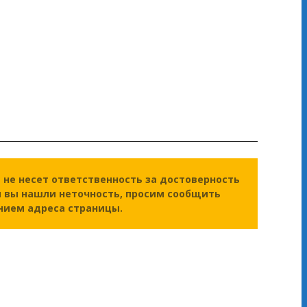
а
не несет ответственность за достоверность
и вы нашли неточность, просим сообщить
нием адреса страницы.