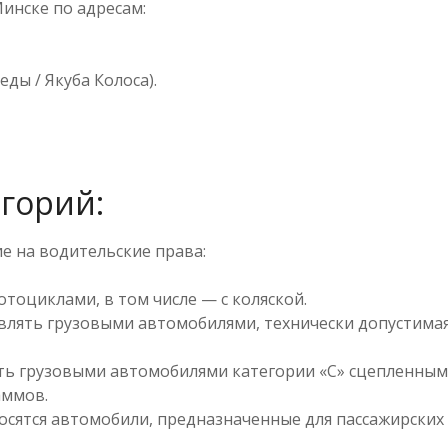
инске по адресам:
еды / Якуба Колоса).
егорий:
е на водительские права:
отоциклами, в том числе — с коляской.
авлять грузовыми автомобилями, технически допустимая 
ть грузовыми автомобилями категории «C» сцепленным
аммов.
носятся автомобили, предназначенные для пассажирски