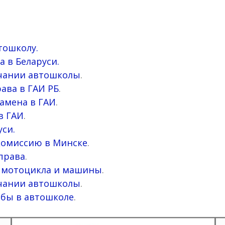
тошколу.
а в Беларуси.
нчании автошколы
.
ава в ГАИ РБ
.
амена в ГАИ
.
в ГАИ
.
си.
комиссию в Минске
.
 права
.
ем мотоцикла и машины
.
нчании автошколы
.
ебы в автошколе
.