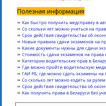
Полезная информация
⏩
Как быстро получить медсправку в ав
⏩
Со скольки лет можно учиться на прав
⏩
Срок действия свидетельства об око
⏩
Новые правила сдачи экзаменов на пр
⏩
Какие документы нужны для сдачи экз
⏩
Стоимость сдачи экзаменов на права 
⏩
Категории водительских прав в Белару
⏩
Где можно пройти водительскую мед
⏩
ГАИ РБ, где можно сдать экзамены на
⏩
Со сколько лет можно ездить за рул
⏩
Срок действия свидетельства об око
⏩
Как получить права в Беларуси без уч