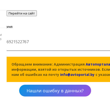
Перейти на сайт
УНП
ы
о
6921522767
Обращаем внимание: Администрация
Автопортал
информации, взятой из открытых источников. Есл
нам об ошибках на почту
info@avtoportal.by
с указа
Нашли ошибку в данных?