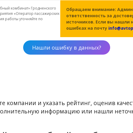
ебный комбинат» Гродненского
Обращаем внимание: Адми
приятия «Оператор пассажирских
ответственность за достове
мя работы уточняйте по
источников. Если вы нашли 
ошибках на почту
info@avtop
Нашли ошибку в данных?
е компании и указать рейтинг, оценив качест
ополнительную информацию или нашли неточн