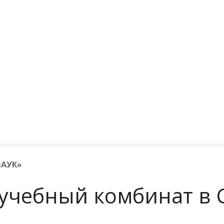
«АУК»
оучебный комбинат в