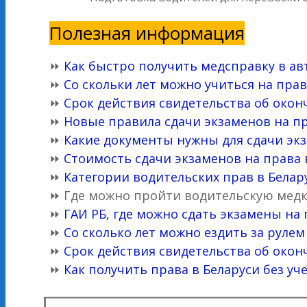
Полезная информация
⏩
Как быстро получить медсправку в ав
⏩
Со скольки лет можно учиться на прав
⏩
Срок действия свидетельства об око
⏩
Новые правила сдачи экзаменов на пр
⏩
Какие документы нужны для сдачи экз
⏩
Стоимость сдачи экзаменов на права 
⏩
Категории водительских прав в Белару
⏩ Где можно пройти водительскую мед
⏩
ГАИ РБ, где можно сдать экзамены на
⏩
Со сколько лет можно ездить за рул
⏩
Срок действия свидетельства об око
⏩
Как получить права в Беларуси без уч