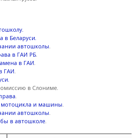
тошколу.
а в Беларуси.
нчании автошколы
.
ава в ГАИ РБ
.
амена в ГАИ
.
в ГАИ
.
си.
комиссию в Слониме.
 права
.
ем мотоцикла и машины
.
нчании автошколы
.
ебы в автошколе
.