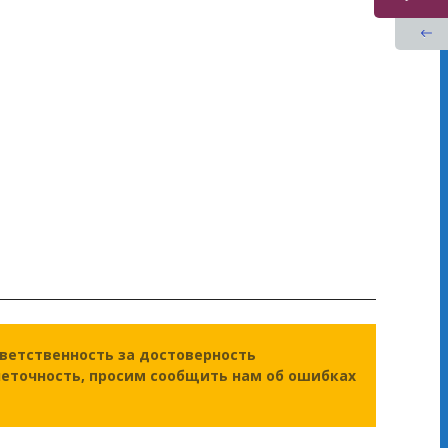
тветственность за достоверность
неточность, просим сообщить нам об ошибках