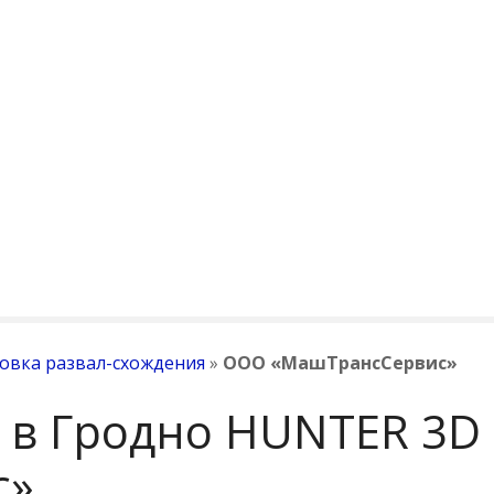
овка развал-схождения
»
ООО «МашТрансСервис»
е в Гродно HUNTER 3
с»