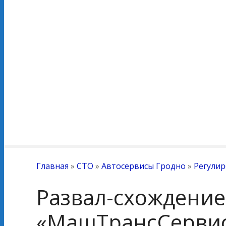
Главная
»
СТО
»
Автосервисы Гродно
»
Регулир
Развал-схождени
«МашТрансСерви