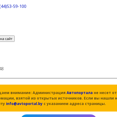
(44)53-59-100
на сайт
48
щаем внимание: Администрация
Автопортала
не несет о
мации, взятой из открытых источников. Если вы нашли 
чту
info@avtoportal.by
с указанием адреса страницы.