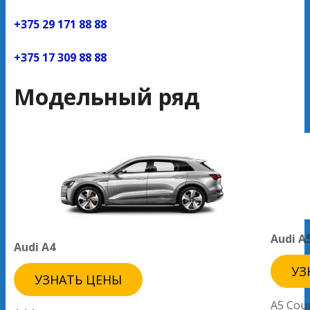
+375 29 171 88 88
+375 17 309 88 88
Модельный ряд
Audi A
Audi A4
УЗ
УЗНАТЬ ЦЕНЫ
A5 Cou