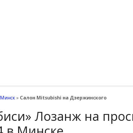
 Минск
»
Салон Mitsubishi на Дзержинского
иси» Лозанж на прос
4 в Минске