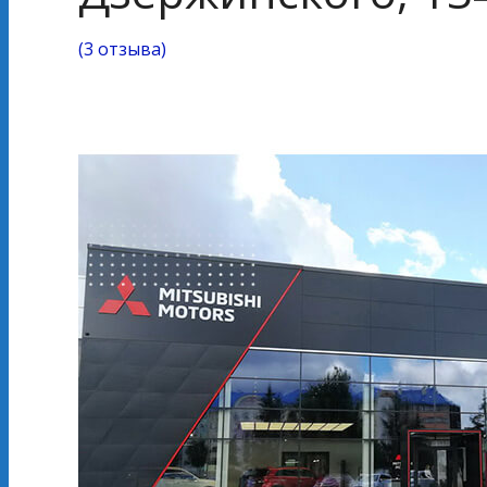
(
3 отзыва
)