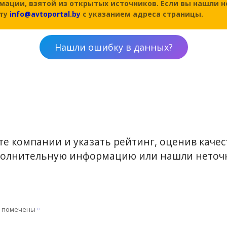
мации, взятой из открытых источников. Если вы нашли н
чту
info@avtoportal.by
с указанием адреса страницы.
Нашли ошибку в данных?
е компании и указать рейтинг, оценив качест
ополнительную информацию или нашли неточн
я помечены