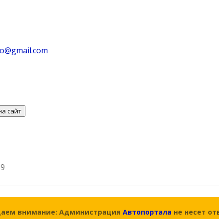
go@gmail.com
на сайт
89
аем внимание: Администрация
Автопортала
не несет от