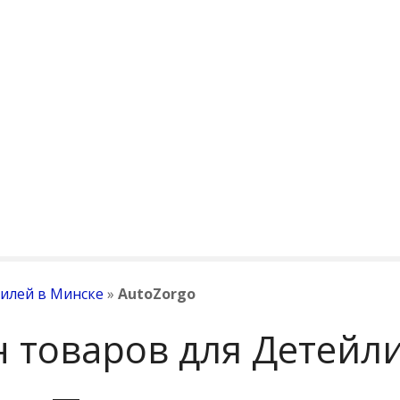
илей в Минске
»
AutoZorgo
н товаров для Детейл