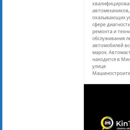
квалифицирова
автомехаников,
оказывающих ус
сфере диагности
ремонта и техн
обслуживания л
автомобилей вс
марок. Автомас
находится в Мин
улице
Машиностроите