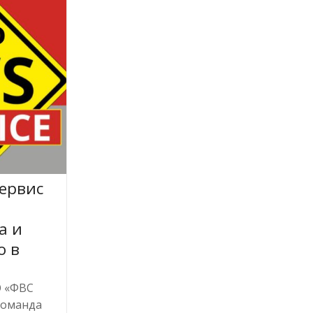
ервис
а и
о в
О «ФВС
команда